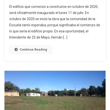
Se
El edificio que comenzó a construirse en octubre de 2020,
Inaugura
será oficialmente inaugurado el lunes 11 de julio. En
El
octubre de 2020 se inició la obra que la comunidad de la
Próximo
Escuela tanto esperaba, porque significaba el comienzo de
Lunes
El
lo que sería el edificio propio. En esa oportunidad, el
Nuevo
Intendente de 25 de Mayo, Hernán […]
Edificio
De
Continue Reading
La
Escuela
De
Educación
Especial
N°502
En
Norberto
De
La
Riestra