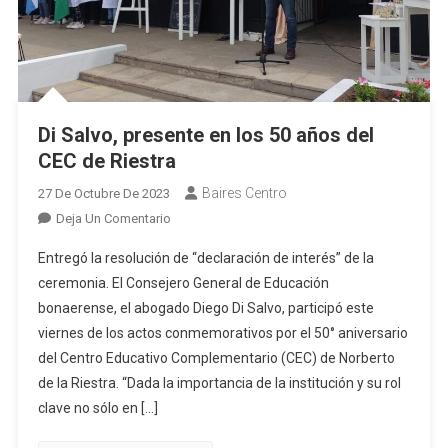
Di Salvo, presente en los 50 años del
CEC de Riestra
Baires Centro
27 De Octubre De 2023
En
Deja Un Comentario
Di
Entregó la resolución de “declaración de interés” de la
Salvo,
ceremonia. El Consejero General de Educación
Presente
bonaerense, el abogado Diego Di Salvo, participó este
En
viernes de los actos conmemorativos por el 50° aniversario
Los
50
del Centro Educativo Complementario (CEC) de Norberto
Años
de la Riestra. “Dada la importancia de la institución y su rol
Del
clave no sólo en […]
CEC
De