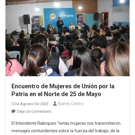
Crecimiento
De
Las
Localidades”
Encuentro de Mujeres de Unión por la
Patria en el Norte de 25 de Mayo
Baires Centro
5 De Agosto De 2023
En
Deja Un Comentario
Encuentro
El Intendente Ralinqueo “estas mujeres nos transmitieron
De
mensajes contundentes sobre la fuerza del trabajo, de la
Mujeres