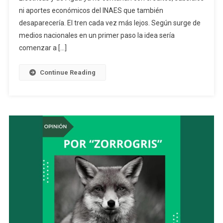
ni aportes económicos del INAES que también
Sturzenegger
Ya
desaparecería. El tren cada vez más lejos. Según surge de
Decidieron
medios nacionales en un primer paso la idea sería
Achicar
comenzar a […]
La
Estructura
Continue Reading
Del
Banco
Nación
Y
Riestra
Perdería
Su
Sucursal