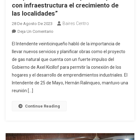
con infraestructura el crecimiento de
las localidades”
Baires Centro
28 De Agosto De 2023
En
Deja Un Comentario
Ralinqueo:
El Intendente veinticinqueño habló de la importancia de
“Junto
llevar nuevos servicios y planificar obras como el proyecto
A
de gas natural que cuenta con un fuerte impulso del
La
Gobierno de Axel Kicillof para permitir la conexión de los
Provincia
Y
hogares y el desarrollo de emprendimientos industriales. El
A
Intendente de 25 de Mayo, Hernán Ralinqueo, mantuvo una
Las
reunión […]
Cooperativas
Tenemos
Continue Reading
Que
Acompañar
Con
Infraestructura
El