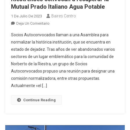
Mutual Prado Italiano Agua Potable
Baires Centro
1 De Julio De 2023
En
Deja Un Comentario
Riestrenses
Socios Autoconvocados llaman a una Asamblea para
Convocan
normalizar la histórica institución, que se encuentra en
A
estado de dejadez. Tras años de ver abandonados varios
Recuperar
sectores de un lugar emblemático para la comunidad de
La
Mutual
Norberto de la Riestra, un grupo de Socios
Prado
Autoconvocados propuso una reunión para designar una
Italiano
comisión normalizadora, entre otras propuestas.
Agua
Actualmente «el […]
Potable
Continue Reading