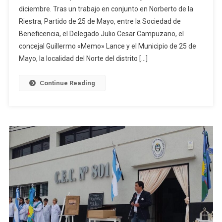
diciembre. Tras un trabajo en conjunto en Norberto de la
Colores”,
Riestra, Partido de 25 de Mayo, entre la Sociedad de
Nuevo
Beneficencia, el Delegado Julio Cesar Campuzano, el
Jardín
Maternal
concejal Guillermo «Memo» Lance y el Municipio de 25 de
En
Mayo, la localidad del Norte del distrito […]
Riestra:
Abrieron
Continue Reading
Las
Preinscripciones