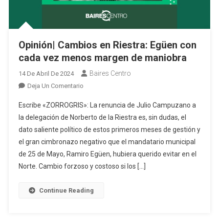
Opinión| Cambios en Riestra: Egüen con
cada vez menos margen de maniobra
Baires Centro
14 De Abril De 2024
En
Deja Un Comentario
Opinión|
Escribe «ZORROGRIS»: La renuncia de Julio Campuzano a
Cambios
la delegación de Norberto de la Riestra es, sin dudas, el
En
dato saliente político de estos primeros meses de gestión y
Riestra:
el gran cimbronazo negativo que el mandatario municipal
Egüen
Con
de 25 de Mayo, Ramiro Egüen, hubiera querido evitar en el
Cada
Norte. Cambio forzoso y costoso si los […]
Vez
Menos
Continue Reading
Margen
De