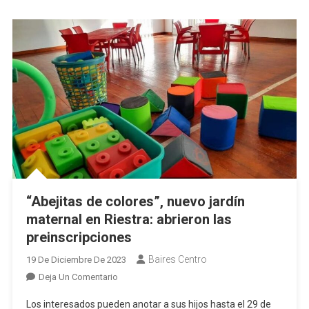
Maniobra
“Abejitas de colores”, nuevo jardín
maternal en Riestra: abrieron las
preinscripciones
Baires Centro
19 De Diciembre De 2023
En
Deja Un Comentario
“Abejitas
Los interesados pueden anotar a sus hijos hasta el 29 de
De