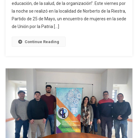
educación, de la salud, de la organización”. Este viernes por
De
la noche se realizó en la localidad de Norberto de la Riestra,
Unión
Por
Partido de 25 de Mayo, un encuentro de mujeres en la sede
La
de Unión por la Patria […]
Patria
En
Continue Reading
El
Norte
De
25
De
Mayo