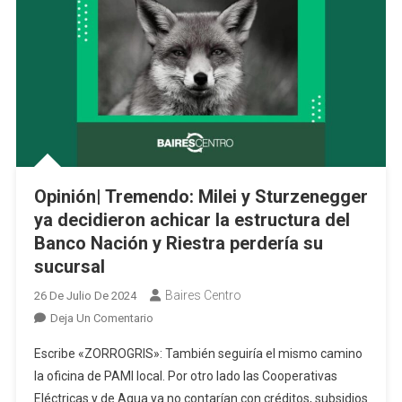
Opinión| Tremendo: Milei y Sturzenegger
ya decidieron achicar la estructura del
Banco Nación y Riestra perdería su
sucursal
Baires Centro
26 De Julio De 2024
En
Deja Un Comentario
Opinión|
Escribe «ZORROGRIS»: También seguiría el mismo camino
Tremendo:
la oficina de PAMI local. Por otro lado las Cooperativas
Milei
Eléctricas y de Agua ya no contarían con créditos, subsidios
Y