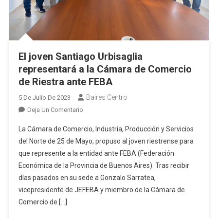
El joven Santiago Urbisaglia
representará a la Cámara de Comercio
de Riestra ante FEBA
Baires Centro
5 De Julio De 2023
En
Deja Un Comentario
El
La Cámara de Comercio, Industria, Producción y Servicios
Joven
del Norte de 25 de Mayo, propuso al joven riestrense para
Santiago
que represente a la entidad ante FEBA (Federación
Urbisaglia
Económica de la Provincia de Buenos Aires). Tras recibir
Representará
A
días pasados en su sede a Gonzalo Sarratea,
La
vicepresidente de JEFEBA y miembro de la Cámara de
Cámara
Comercio de […]
De