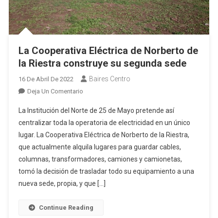
La Cooperativa Eléctrica de Norberto de
la Riestra construye su segunda sede
Baires Centro
16 De Abril De 2022
En
Deja Un Comentario
La
La Institución del Norte de 25 de Mayo pretende así
Cooperativa
centralizar toda la operatoria de electricidad en un único
Eléctrica
lugar. La Cooperativa Eléctrica de Norberto de la Riestra,
De
que actualmente alquila lugares para guardar cables,
Norberto
De
columnas, transformadores, camiones y camionetas,
La
tomó la decisión de trasladar todo su equipamiento a una
Riestra
nueva sede, propia, y que […]
Construye
Su
Continue Reading
Segunda