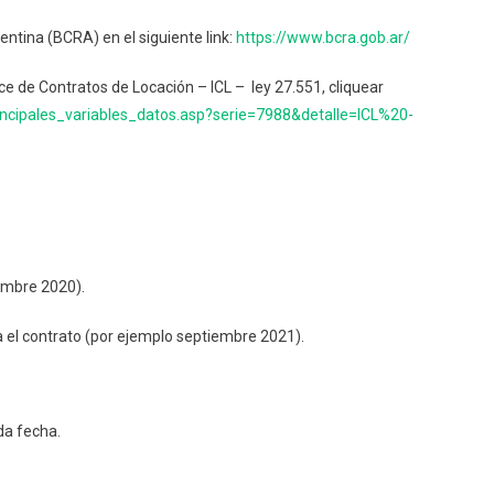
De
entina (BCRA) en el siguiente link:
https://www.bcra.gob.ar/
Buenos
Aires
ice de Contratos de Locación – ICL – ley 27.551, cliquear
Realizó
rincipales_variables_datos.asp?serie=7988&detalle=ICL%20-
Una
Guía
Informativa
Para
Que
Los
Inquilinos
tiembre 2020).
Puedan
Calcular
ta el contrato (por ejemplo septiembre 2021).
El
Valor
Del
Alquiler
2da fecha.