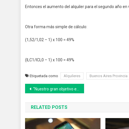
Entonces el aumento del alquiler para el segundo año en 
Otra forma más simple de cálculo:
(1,52/1,02 – 1) x 100 = 49%
(ILC1/ICL0 – 1) x 100 = 49%
Etiquetada como
Alquileres
Buenos Aires Provincia
Navegación
“Nuestro gran objetivo es generar y crear trabajo”
de
RELATED POSTS
entradas