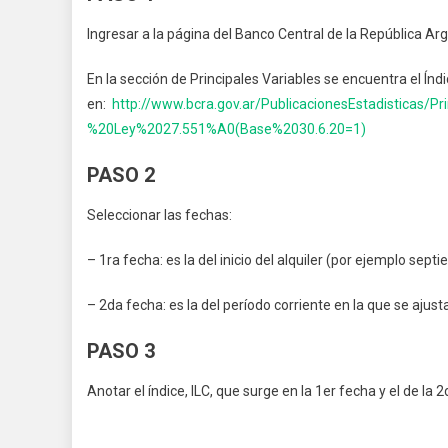
Ingresar a la página del Banco Central de la República Arg
En la sección de Principales Variables se encuentra el Índ
en:
http://www.bcra.gov.ar/PublicacionesEstadisticas/P
%20Ley%2027.551%A0(Base%2030.6.20=1)
PASO 2
Seleccionar las fechas:
– 1ra fecha: es la del inicio del alquiler (por ejemplo sep
– 2da fecha: es la del período corriente en la que se ajus
PASO 3
Anotar el índice, ILC, que surge en la 1er fecha y el de la 