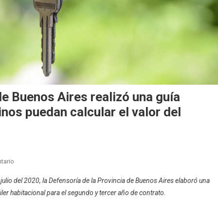
de Buenos Aires realizó una guía
inos puedan calcular el valor del
En
tario
La
 julio del 2020, la Defensoría de la Provincia de Buenos Aires elaboró una
Defensoría
uiler habitacional para el segundo y tercer año de contrato.
De
La
Provincia