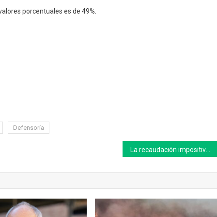
valores porcentuales es de 49%.
Defensoría
La recaudación impositiva subió 61 % en septiembre para alcanzar los $ 976.314 millones