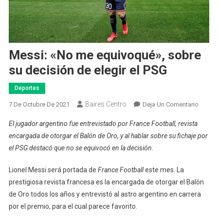
Messi: «No me equivoqué», sobre
su decisión de elegir el PSG
Deportes
Baires Centro
En
7 De Octubre De 2021
Deja Un Comentario
Messi:
El jugador argentino fue entrevistado por France Football, revista
«No
encargada de otorgar el Balón de Oro, y al hablar sobre su fichaje por
Me
el PSG destacó que no se equivocó en la decisión
.
Equivo
Sobre
Lionel Messi será portada de
France Football
este mes. La
Su
prestigiosa revista francesa es la encargada de otorgar el Balón
Decisi
De
de Oro todos los años y entrevistó al astro argentino en carrera
Elegir
por el premio, para el cual parece favorito.
El