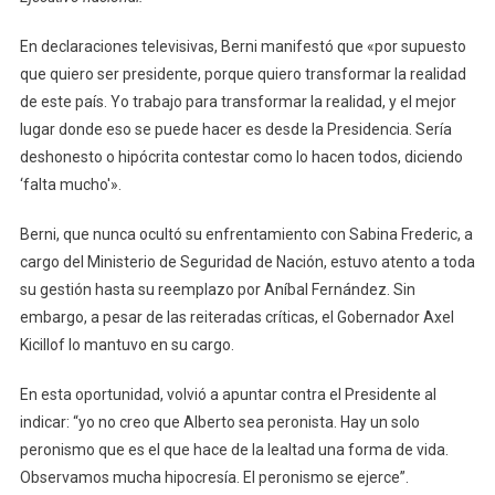
Y
Aseg
En declaraciones televisivas, Berni manifestó que «por supuesto
Que
que quiero ser presidente, porque quiero transformar la realidad
Le
de este país. Yo trabajo para transformar la realidad, y el mejor
Gusta
lugar donde eso se puede hacer es desde la Presidencia. Sería
Ser
deshonesto o hipócrita contestar como lo hacen todos, diciendo
Presi
‘falta mucho'».
Berni, que nunca ocultó su enfrentamiento con Sabina Frederic, a
cargo del Ministerio de Seguridad de Nación, estuvo atento a toda
su gestión hasta su reemplazo por Aníbal Fernández. Sin
embargo, a pesar de las reiteradas críticas, el Gobernador Axel
Kicillof lo mantuvo en su cargo.
En esta oportunidad, volvió a apuntar contra el Presidente al
indicar: “yo no creo que Alberto sea peronista. Hay un solo
peronismo que es el que hace de la lealtad una forma de vida.
Observamos mucha hipocresía. El peronismo se ejerce”.