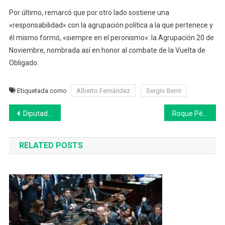
Por último, remarcó que por otro lado sostiene una
«responsabilidad» con la agrupación política a la que pertenece y
él mismo formó, «siempre en el peronismo»: la Agrupación 20 de
Noviembre, nombrada así en honor al combate de la Vuelta de
Obligado.
Etiquetada como
Alberto Fernández
Sergio Berni
Navegación
Diputados abre el debate del proyecto de Alcohol Cero al volante
Roque Pérez: colocaron 300 nuevos árboles en el Parque del Bicentenario
de
RELATED POSTS
entradas