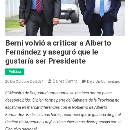
Berni volvió a criticar a Alberto
Fernández y aseguró que le
gustaría ser Presidente
Política
Baires Centro
En
20 De Octubre De 2021
Deja Un Comentario
Berni
El Ministro de Seguridad bonaerense se destaca por no pasar
Volvi
desapercibido. Si bien forma parte del Gabinete de la Provincia no
A
escatima en marcar diferencias con el Gobierno de Alberto
Critic
Fernández. En las últimas horas, reconoció que le gustaría dirigir el
A
Alber
destino de Argentina y dejó al descubierto sus discrepancias con el
Ferná
Ejecutivo nacional.