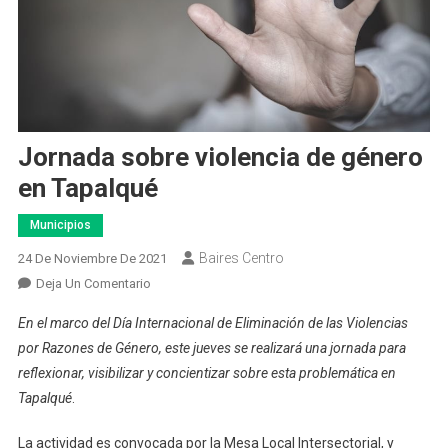
Jornada sobre violencia de género
en Tapalqué
Municipios
Baires Centro
24 De Noviembre De 2021
En
Deja Un Comentario
Jornada
En el marco del Día Internacional de Eliminación de las Violencias
Sobre
por Razones de Género, este jueves se realizará una jornada para
Violencia
reflexionar, visibilizar y concientizar sobre esta problemática en
De
Tapalqué
.
Género
En
La actividad es convocada por la Mesa Local Intersectorial, y
Tapalqué