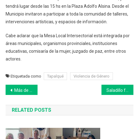
tendrá lugar desde las 15 hs en la Plaza Adolfo Alsina. Desde el
Municipio invitaron a participar a toda la comunidad de talleres,
intervenciones artísticas, y espacios de información.
Cabe aclarar que la Mesa Local Intersectorial está integrada por
áreas municipales, organismos provinciales, instituciones
educativas, comisaría de la mujer, juzgado de paz, entre otros
actores.
Etiquetada como
Tapalqué
Violencia de Género
Navegación
Más de 7 millones de jubilados y pensionados cobrarán el aguinaldo en diciembre
Saladillo fue sede del Foro de Intendentes Radicales
de
RELATED POSTS
entradas