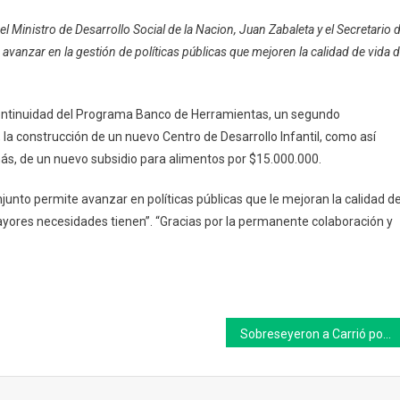
Chivilcoy:
 el Ministro de Desarrollo Social de la Nacion, Juan Zabaleta y el Secretario 
Britos
de avanzar en la gestión de políticas públicas que mejoren la calidad de vida 
Se
Reunió
Con
continuidad del Programa Banco de Herramientas, un segundo
El
a construcción de un nuevo Centro de Desarrollo Infantil, como así
Ministro
Juan
ás, de un nuevo subsidio para alimentos por $15.000.000.
Zabaleta
onjunto permite avanzar en políticas públicas que le mejoran la calidad d
yores necesidades tienen”. “Gracias por la permanente colaboración y
Sobreseyeron a Carrió por su fiesta de cumpleaños en diciembre de 2020