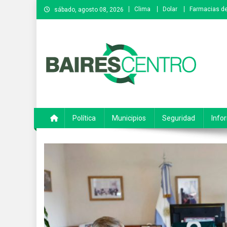
Saltar
Clima
Dolar
Farmacias de
sábado, agosto 08, 2026
al
contenido
Baires Centro
Agencia de noticias
Política
Municipios
Seguridad
Info