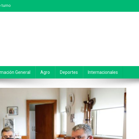
 turno
rmación General
Agro
Deportes
Internacionales