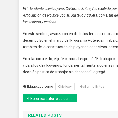
El Intendente chivilcoyano, Guillermo Britos, fue recibido por
Articulación de Política Social, Gustavo Aguilera, con el fin 
los vecinos y vecinas.
En este sentido, avanzaron en distintos temas como la 
desembolso en el marco del Programa Potenciar Trabajo, l
también de la construcción de playones deportivos; adem
En relación a esto, el jefe comunal expresó: “El trabajo c
vida a los chivilcoyanos, fundamentalmente a quienes ma
decisión política de trabajar sin descanso”, agregó.
Etiquetada como
Chivilcoy
Guillermo Britos
Navegación
Berenice Latorre se convirtió en la diputada más joven de la historia de la Cámara Baja de la Provincia
de
RELATED POSTS