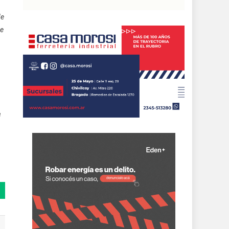
de
de
e