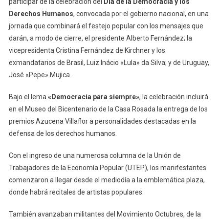
De
participar de la celebración del
Día de la Democracia y los
Mayo
Derechos Humanos
, convocada por el gobierno nacional, en una
Para
jornada que combinará el festejo popular con los mensajes que
Los
darán, a modo de cierre, el presidente Alberto Fernández; la
Festejos
vicepresidenta Cristina Fernández de Kirchner y los
Del
exmandatarios de Brasil, Luiz Inácio «Lula» da Silva; y de Uruguay,
Día
José «Pepe» Mujica.
De
La
Bajo el lema
«Democracia para siempre»
, la celebración incluirá
Democracia
en el Museo del Bicentenario de la Casa Rosada la entrega de los
premios Azucena Villaflor a personalidades destacadas en la
defensa de los derechos humanos.
Con el ingreso de una numerosa columna de la Unión de
Trabajadores de la Economía Popular (UTEP), los manifestantes
comenzaron a llegar desde el mediodía a la emblemática plaza,
donde habrá recitales de artistas populares.
También avanzaban militantes del Movimiento Octubres, de la