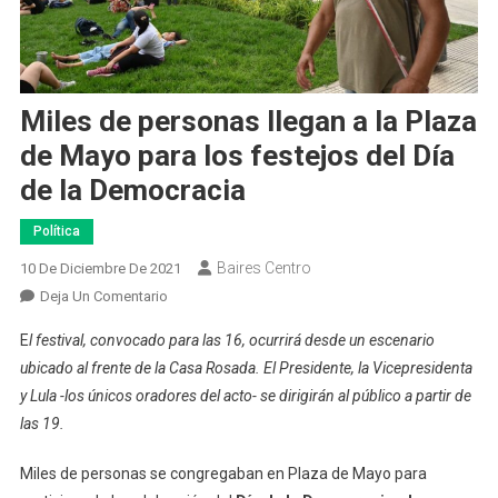
Miles de personas llegan a la Plaza
de Mayo para los festejos del Día
de la Democracia
Política
Baires Centro
10 De Diciembre De 2021
En
Deja Un Comentario
Miles
E
l festival, convocado para las 16, ocurrirá desde un escenario
De
ubicado al frente de la Casa Rosada. El Presidente, la Vicepresidenta
Personas
y Lula -los únicos oradores del acto- se dirigirán al público a partir de
Llegan
las 19.
A
La
Miles de personas se congregaban en Plaza de Mayo para
Plaza