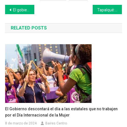
Navegación
El gobierno provincial implementó el certificado de vacunación covid-19 a través aplicaciones móviles
Tapalqué: avanzan las reuniones paritarias entre el Municipio y los sindicatos
de
RELATED POSTS
entradas
El Gobierno descontará el día a las estatales que no trabajen
por el Día Internacional de la Mujer
8 de marzo de 2024
Baires Centro