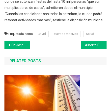
donde se autorizan fiestas de hasta 10 mil personas “que son
multiplicadores de casos”, admitieron desde el municipio.
“Cuando las condiciones sanitarias lo permitan, la ciudad podrá
retomar actividades masivas”, sostiene la disposición municipal.
Etiquetada como
Covid
eventos masivos
Salud
Navegación
Covid: prorrogaron la emergencia sanitaria hasta el 31 de diciembre de 2022
Alberto Fernández y su mensaje de Navidad
de
RELATED POSTS
entradas