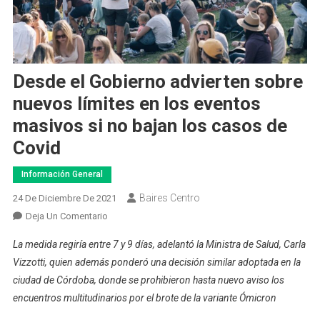
Desde el Gobierno advierten sobre
nuevos límites en los eventos
masivos si no bajan los casos de
Covid
Información General
Baires Centro
24 De Diciembre De 2021
En
Deja Un Comentario
Desde
La medida regiría entre 7 y 9 días, adelantó la Ministra de Salud, Carla
El
Vizzotti, quien además ponderó una decisión similar adoptada en la
Gobierno
ciudad de Córdoba, donde se prohibieron hasta nuevo aviso los
Advierten
encuentros multitudinarios por el brote de la variante Ómicron
Sobre
Nuevos