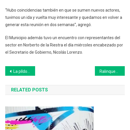
“Hubo coincidencias también en que se sumen nuevos actores,
tuvimos un ida y vuelta muy interesante y quedamos en volver a
generar esta reunión en dos semanas”, agregó.
El Municipio además tuvo un encuentro con representantes del
sector en Norberto de la Riestra el día miércoles encabezado por
el Secretario de Gobierno, Nicolás Lorenzo.
Navegación
La píldora de Pfizer contra el Covid fue aprobada en Europa
Ralinqueo anunció la construcción de 40 viviendas en 25 de Mayo
de
RELATED POSTS
entradas