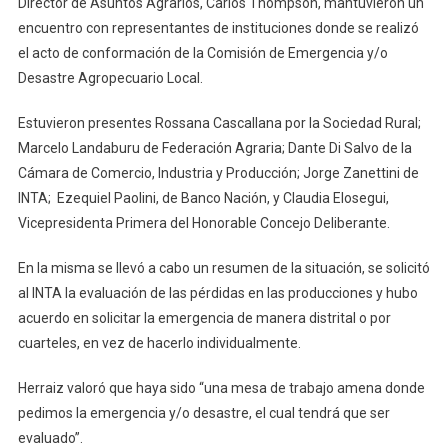
Director de Asuntos Agrarios, Carlos Thompson, mantuvieron un
Se
encuentro con representantes de instituciones donde se realizó
Realizó
el acto de conformación de la Comisión de Emergencia y/o
El
Acto
Desastre Agropecuario Local.
De
Estuvieron presentes Rossana Cascallana por la Sociedad Rural;
Confor
De
Marcelo Landaburu de Federación Agraria; Dante Di Salvo de la
La
Cámara de Comercio, Industria y Producción; Jorge Zanettini de
Comisi
INTA; Ezequiel Paolini, de Banco Nación, y Claudia Elosegui,
De
Vicepresidenta Primera del Honorable Concejo Deliberante.
Emerge
Y/o
En la misma se llevó a cabo un resumen de la situación, se solicitó
Desastr
al INTA la evaluación de las pérdidas en las producciones y hubo
Agropec
acuerdo en solicitar la emergencia de manera distrital o por
Local.
cuarteles, en vez de hacerlo individualmente.
Herraiz valoró que haya sido “una mesa de trabajo amena donde
pedimos la emergencia y/o desastre, el cual tendrá que ser
evaluado”.