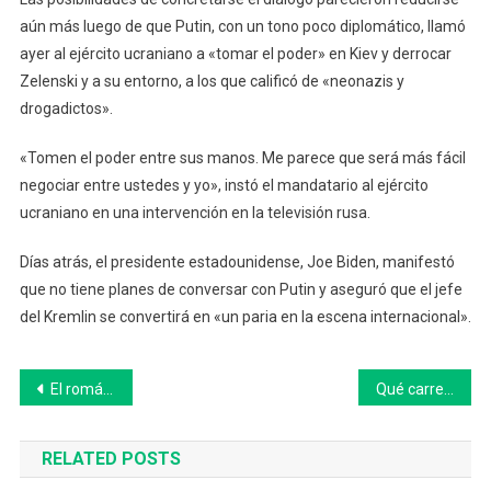
aún más luego de que Putin, con un tono poco diplomático, llamó
ayer al ejército ucraniano a «tomar el poder» en Kiev y derrocar
Zelenski y a su entorno, a los que calificó de «neonazis y
drogadictos».
«Tomen el poder entre sus manos. Me parece que será más fácil
negociar entre ustedes y yo», instó el mandatario al ejército
ucraniano en una intervención en la televisión rusa.
Días atrás, el presidente estadounidense, Joe Biden, manifestó
que no tiene planes de conversar con Putin y aseguró que el jefe
del Kremlin se convertirá en «un paria en la escena internacional».
Navegación
El romántico mensaje de Lionel Messi para Antonela Roccuzzo en el día de su cumpleaños
Qué carreras se pueden estudiar este año en el Instituto de Formación Docente y Técnica de 25 de Mayo
de
RELATED POSTS
entradas