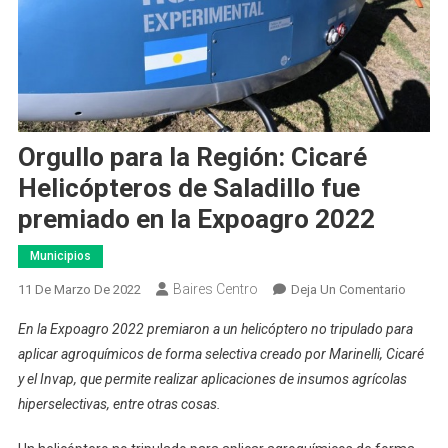
Orgullo para la Región: Cicaré
Helicópteros de Saladillo fue
premiado en la Expoagro 2022
Municipios
Baires Centro
En
11 De Marzo De 2022
Deja Un Comentario
Orgullo
En la Expoagro 2022 premiaron a un helicóptero no tripulado para
Para
aplicar agroquímicos de forma selectiva creado por Marinelli, Cicaré
La
y el Invap, que permite realizar aplicaciones de insumos agrícolas
Región
hiperselectivas, entre otras cosas.
Cicaré
Helicó