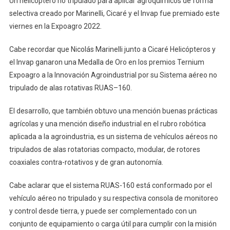
Un helicóptero no tripulado para aplicar agroquímicos de forma
De
Saladil
selectiva creado por Marinelli, Cicaré y el Invap fue premiado este
Fue
viernes en la Expoagro 2022.
Premia
En
Cabe recordar que Nicolás Marinelli junto a Cicaré Helicópteros y
La
el Invap ganaron una Medalla de Oro en los premios Ternium
Expoag
Expoagro a la Innovación Agroindustrial por su Sistema aéreo no
2022
tripulado de alas rotativas RUAS–160.
El desarrollo, que también obtuvo una mención buenas prácticas
agrícolas y una mención diseño industrial en el rubro robótica
aplicada a la agroindustria, es un sistema de vehículos aéreos no
tripulados de alas rotatorias compacto, modular, de rotores
coaxiales contra-rotativos y de gran autonomía.
Cabe aclarar que el sistema RUAS-160 está conformado por el
vehículo aéreo no tripulado y su respectiva consola de monitoreo
y control desde tierra, y puede ser complementado con un
conjunto de equipamiento o carga útil para cumplir con la misión