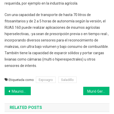
requerida, por ejemplo en la industria agrícola.
Con una capacidad de transporte de hasta 70 litros de
fitosanitarios y de 2 a 5 horas de autonomía según la versión, el
RUAS 160 puede realizar aplicaciones de insumos agrícolas
hiperselectivas, -ya sean de prescripción previa o en tiempo real-,
incorporando diversos sensores para el reconocimiento de
malezas, con ultra bajo volumen y bajo consumo de combustible.
También tiene la capacidad de esparcir sólidos y portar cargas
livianas como cámaras (multi o hiperespectrales) u otros
sensores de interés.
Etiquetada como
Expoagro
Saladillo
Navegación
Mauricio García responsabilizó a Egüen de la ruptura del bloque Cambiemos del HCD de 25 de Mayo
Murió Gerardo Rozín a los 51 años
de
RELATED POSTS
entradas