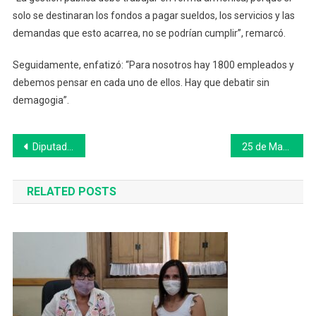
solo se destinaran los fondos a pagar sueldos, los servicios y las
demandas que esto acarrea, no se podrían cumplir”, remarcó.
Seguidamente, enfatizó: “Para nosotros hay 1800 empleados y
debemos pensar en cada uno de ellos. Hay que debatir sin
demagogia”.
Navegación
Diputados presentaron un proyecto para modificar la Ley de Alquileres
25 de Mayo: ya está en marcha la campaña de vacunación antigripal
de
RELATED POSTS
entradas