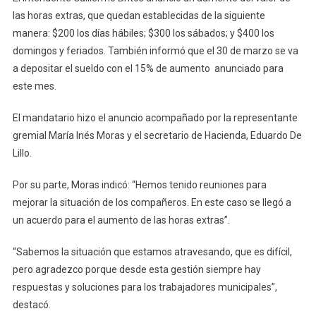
las horas extras, que quedan establecidas de la siguiente
Extras
Para
manera: $200 los días hábiles; $300 los sábados; y $400 los
Todos
domingos y feriados. También informó que el 30 de marzo se va
Los
a depositar el sueldo con el 15% de aumento anunciado para
Emple
este mes.
Munici
De
El mandatario hizo el anuncio acompañado por la representante
Chivilc
gremial María Inés Moras y el secretario de Hacienda, Eduardo De
Lillo.
Por su parte, Moras indicó: “Hemos tenido reuniones para
mejorar la situación de los compañeros. En este caso se llegó a
un acuerdo para el aumento de las horas extras”.
“Sabemos la situación que estamos atravesando, que es difícil,
pero agradezco porque desde esta gestión siempre hay
respuestas y soluciones para los trabajadores municipales”,
destacó.