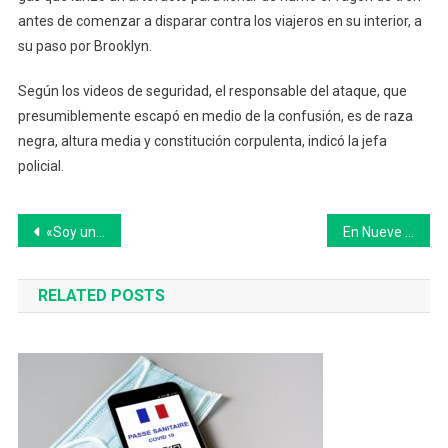
antes de comenzar a disparar contra los viajeros en su interior, a
su paso por Brooklyn.
Según los videos de seguridad, el responsable del ataque, que
presumiblemente escapó en medio de la confusión, es de raza
negra, altura media y constitución corpulenta, indicó la jefa
policial.
Navegación
«Soy un desubicado»: Oscar Lobos renunció a la Escuela Municipal de Atletismo de Saladillo y escribió un fuerte descargo
En Nueve de Julio JUNTOS-UCR solicita un plan de contigencia ante la escasez de gas oil
de
RELATED POSTS
entradas