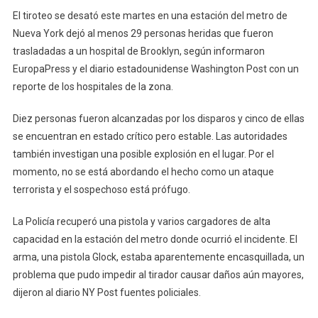
El tiroteo se desató este martes en una estación del metro de
York:
Los
Nueva York dejó al menos 29 personas heridas que fueron
Heridos
trasladadas a un hospital de Brooklyn, según informaron
Asciend
EuropaPress y el diario estadounidense Washington Post con un
A
reporte de los hospitales de la zona.
29
Y
Diez personas fueron alcanzadas por los disparos y cinco de ellas
Buscan
se encuentran en estado crítico pero estable. Las autoridades
Al
también investigan una posible explosión en el lugar. Por el
Atacante
momento, no se está abordando el hecho como un ataque
terrorista y el sospechoso está prófugo.
La Policía recuperó una pistola y varios cargadores de alta
capacidad en la estación del metro donde ocurrió el incidente. El
arma, una pistola Glock, estaba aparentemente encasquillada, un
problema que pudo impedir al tirador causar daños aún mayores,
dijeron al diario NY Post fuentes policiales.