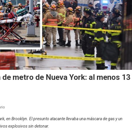
n de metro de Nueva York: al menos 13
En
rio
VIDEO|
rk, en Brooklyn. El presunto atacante llevaba una máscara de gas y un
Tiroteo
ivos explosivos sin detonar.
En