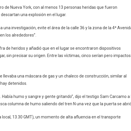
Una
tro de Nueva York, con al menos 13 personas heridas que fueron
Estación
 descartan una explosión en el lugar.
De
Metro
 una investigación, evite el área de la calle 36 y la zona de la 4ª Avenid
De
en los alrededores”.
Nueva
York:
ra de heridos y añadió que en el lugar se encontraron dispositivos
Al
r, sin precisar su origen. Entre las víctimas, cinco serían pero impactos
Menos
13
Heridos
e llevaba una máscara de gas y un chaleco de construcción, similar al
 hay detenidos.
. Había humo y sangre y gente gritando”, dijo el testigo Sam Carcamo a 
sca columna de humo saliendo del tren N una vez que la puerta se abrió
a local, 13.30 GMT), un momento de alta afluencia en el transporte