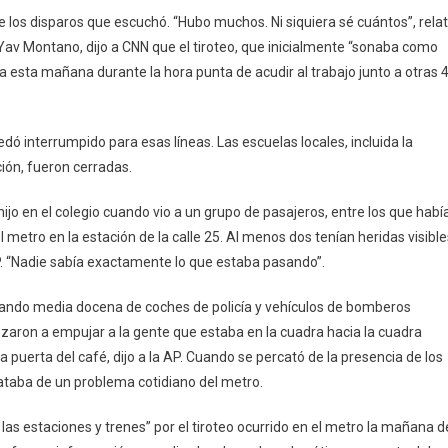
e los disparos que escuchó. “Hubo muchos. Ni siquiera sé cuántos”, rela
o, Yav Montano, dijo a CNN que el tiroteo, que inicialmente “sonaba como
aba esta mañana durante la hora punta de acudir al trabajo junto a otras 
uedó interrumpido para esas líneas. Las escuelas locales, incluida la
ción, fueron cerradas.
ijo en el colegio cuando vio a un grupo de pasajeros, entre los que habí
l metro en la estación de la calle 25. Al menos dos tenían heridas visible
 AP. “Nadie sabía exactamente lo que estaba pasando”.
uando media docena de coches de policía y vehículos de bomberos
aron a empujar a la gente que estaba en la cuadra hacia la cuadra
a puerta del café, dijo a la AP. Cuando se percató de la presencia de los
trataba de un problema cotidiano del metro.
las estaciones y trenes” por el tiroteo ocurrido en el metro la mañana d