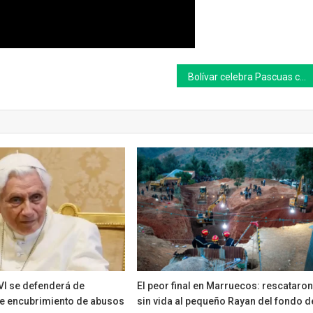
Bolívar celebra Pascuas con un Huevo de Chocolate de 3 metros y una Trenza Gigante
VI se defenderá de
El peor final en Marruecos: rescataro
e encubrimiento de abusos
sin vida al pequeño Rayan del fondo d