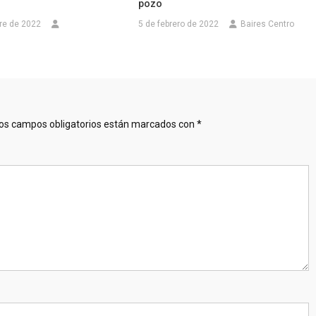
pozo
re de 2022
5 de febrero de 2022
Baires Centro
os campos obligatorios están marcados con
*