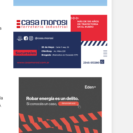
a
la
.