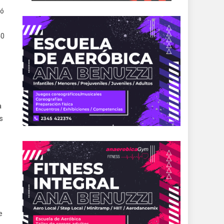
tó
40
a
s
e