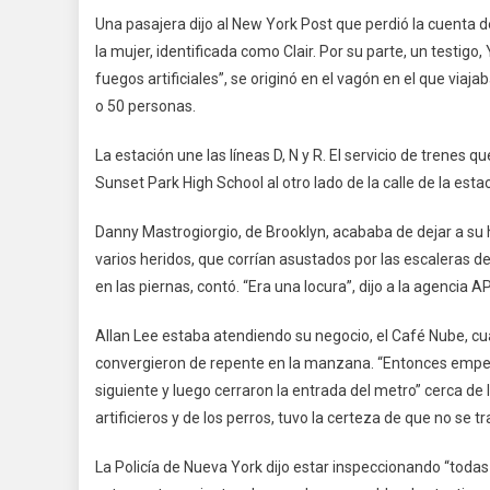
Una pasajera dijo al New York Post que perdió la cuenta d
la mujer, identificada como Clair. Por su parte, un testig
fuegos artificiales”, se originó en el vagón en el que viaj
o 50 personas.
La estación une las líneas D, N y R. El servicio de trenes q
Sunset Park High School al otro lado de la calle de la esta
Danny Mastrogiorgio, de Brooklyn, acababa de dejar a su h
varios heridos, que corrían asustados por las escaleras de
en las piernas, contó. “Era una locura”, dijo a la agencia
Allan Lee estaba atendiendo su negocio, el Café Nube, c
convergieron de repente en la manzana. “Entonces empez
siguiente y luego cerraron la entrada del metro” cerca de l
artificieros y de los perros, tuvo la certeza de que no se 
La Policía de Nueva York dijo estar inspeccionando “todas 