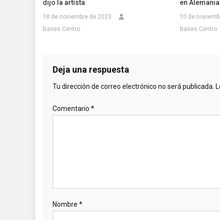
dijo la artista
en Alemania
18 de noviembre de 2023
10 de noviemb
Baires Centro
Baires Centro
Deja una respuesta
Tu dirección de correo electrónico no será publicada.
L
Comentario
*
Nombre
*