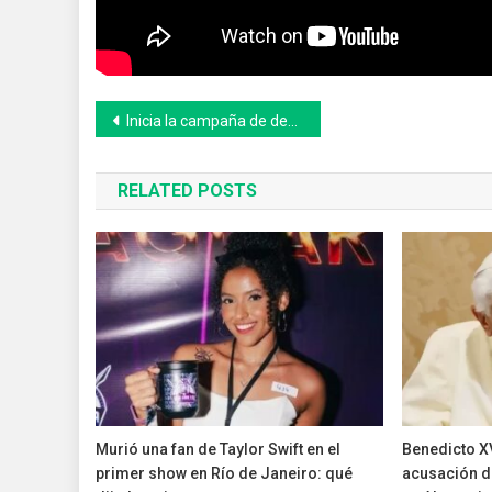
Navegación
Inicia la campaña de descacharreo y prevención del dengue en Tapalqué
de
RELATED POSTS
entradas
Murió una fan de Taylor Swift en el
Benedicto X
primer show en Río de Janeiro: qué
acusación d