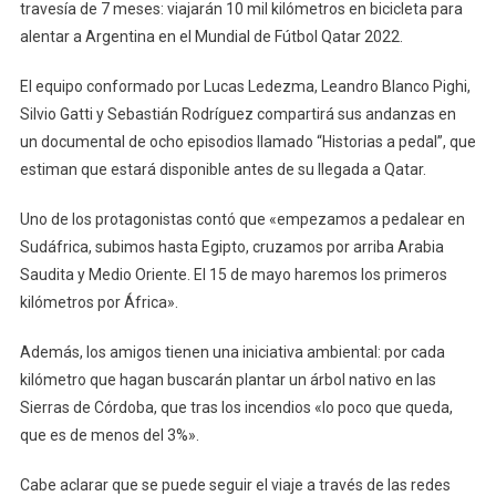
travesía de 7 meses: viajarán 10 mil kilómetros en bicicleta para
Amigos
alentar a Argentina en el Mundial de Fútbol Qatar 2022.
Harán
10
El equipo conformado por Lucas Ledezma, Leandro Blanco Pighi,
Mil
Silvio Gatti y Sebastián Rodríguez compartirá sus andanzas en
Km
En
un documental de ocho episodios llamado “Historias a pedal”, que
Bicicleta
estiman que estará disponible antes de su llegada a Qatar.
Para
Ver
Uno de los protagonistas contó que «empezamos a pedalear en
A
Sudáfrica, subimos hasta Egipto, cruzamos por arriba Arabia
Argentin
Saudita y Medio Oriente. El 15 de mayo haremos los primeros
En
kilómetros por África».
El
Mundial
Además, los amigos tienen una iniciativa ambiental: por cada
kilómetro que hagan buscarán plantar un árbol nativo en las
Sierras de Córdoba, que tras los incendios «lo poco que queda,
que es de menos del 3%».
Cabe aclarar que se puede seguir el viaje a través de las redes