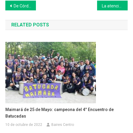
Navegación
De Córdoba a Qatar: cuatro amigos harán 10 mil km en bicicleta para ver a Argentina en el Mundial
La atención pediátrica en el Hospital Unzué de 25 de Mayo sigue dando qué hablar
de
RELATED POSTS
entradas
Maimará de 25 de Mayo: campeona del 4° Encuentro de
Batucadas
10 de octubre de 2022
Baires Centro