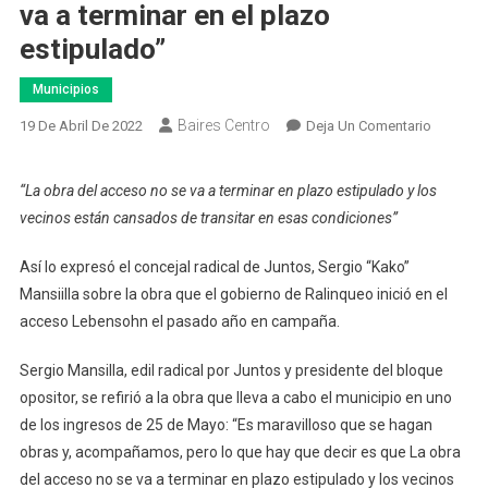
va a terminar en el plazo
estipulado”
Municipios
Baires Centro
En
19 De Abril De 2022
Deja Un Comentario
El
Concejal
“La obra del acceso no se va a terminar en plazo estipulado y los
Sergio
vecinos están cansados de transitar en esas condiciones”
Mansilla
Se
Así lo expresó el concejal radical de Juntos, Sergio “Kako”
Refirió
Mansiilla sobre la obra que el gobierno de Ralinqueo inició en el
A
acceso Lebensohn el pasado año en campaña.
La
Obra
Sergio Mansilla, edil radical por Juntos y presidente del bloque
Del
opositor, se refirió a la obra que lleva a cabo el municipio en uno
Acceso
de los ingresos de 25 de Mayo: “Es maravilloso que se hagan
Lebenso
De
obras y, acompañamos, pero lo que hay que decir es que La obra
25
del acceso no se va a terminar en plazo estipulado y los vecinos