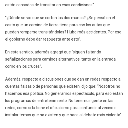
De
están cansados de transitar en esas condiciones”.
Mayo:
“no
“¿Dónde se vio que se corten las dos manos? ¿Se pensó en el
Se
costo que un camino de tierra tiene para con los autos que
Va
pueden romperse transitándolos? Hubo más accidentes. Por eso
A
el gobierno debe dar respuesta ante esto”.
Terminar
En
En este sentido, además agregó que “siguen faltando
El
señalizaciones para caminos alternativos, tanto en la entrada
Plazo
como en los cruces”.
Estipula
Además, respecto a discusiones que se dan en redes respecto a
cuentas falsas o de personas que existen, dijo que: “Nosotros no
hacemos esa política. No generamos espectáculo, para eso están
los programas de entretenimiento. No tenemos gente en las
redes, como si la tiene el oficialismo para confundir al vecino e
instalar temas que no existen y que hace al debate más violento”.