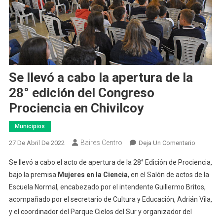
Se llevó a cabo la apertura de la
28° edición del Congreso
Prociencia en Chivilcoy
Municipios
Baires Centro
En
27 De Abril De 2022
Deja Un Comentario
Se
Se llevó a cabo el acto de apertura de la 28° Edición de Prociencia,
Llevó
bajo la premisa
Mujeres en la Ciencia
, en el Salón de actos de la
A
Escuela Normal, encabezado por el intendente Guillermo Britos,
Cabo
acompañado por el secretario de Cultura y Educación, Adrián Vila,
La
Apertura
y el coordinador del Parque Cielos del Sur y organizador del