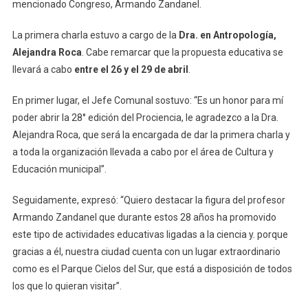
De
mencionado Congreso, Armando Zandanel.
La
28°
La primera charla estuvo a cargo de la
Dra. en Antropología,
Edición
Alejandra Roca
. Cabe remarcar que la propuesta educativa se
Del
llevará a cabo
entre el 26 y el 29 de abril
.
Congres
Procienc
En primer lugar, el Jefe Comunal sostuvo: “Es un honor para mí
En
poder abrir la 28° edición del Prociencia, le agradezco a la Dra.
Chivilcoy
Alejandra Roca, que será la encargada de dar la primera charla y
a toda la organización llevada a cabo por el área de Cultura y
Educación municipal”.
Seguidamente, expresó: “Quiero destacar la figura del profesor
Armando Zandanel que durante estos 28 años ha promovido
este tipo de actividades educativas ligadas a la ciencia y. porque
gracias a él, nuestra ciudad cuenta con un lugar extraordinario
como es el Parque Cielos del Sur, que está a disposición de todos
los que lo quieran visitar”.