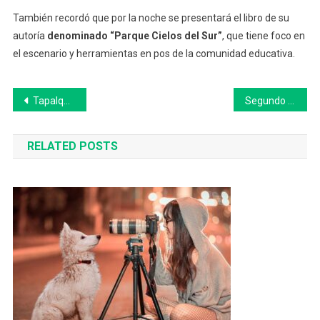
También recordó que por la noche se presentará el libro de su
autoría
denominado “Parque Cielos del Sur”
, que tiene foco en
el escenario y herramientas en pos de la comunidad educativa.
Navegación
Tapalqué: encuentro de trabajo con profesionales del Ministerio de Mujeres, Género y Diversidad de la Nación
Segundo Severini, apostando al futuro
de
RELATED POSTS
entradas