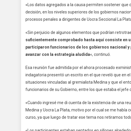
«Los datos agregados a la causa permiten sostener que 
decisión, en los niveles superiores de los gobiernos nacion
procesos penales a dirigentes de Uocra Seccional La Plata»
«Sin perjuicio de algunos elementos que podrían retrotra
suficientemente comprobado hasta aquí consiste en una
participaron funcionarios de los gobiernos nacional y 
avanzar con la estrategia aludida
«, continuó.
Esa reunión fue admitida por el ahora procesado exministr
indagatoria presentó un escrito en el que reveló que en e
situaciones vinculadas al gremialista Medina y que el ent
funcionarios de su Gobierno, entre los que estaba el jefe d
«Cuando ingresé me di cuenta de la existencia de una reu
Medina y Uocra La Plata, motivo por el cual se me había c
curso, ya que luego de tratar ese tema nos retiramos todos
«Los participantes estaban sentados en sillones alrededor