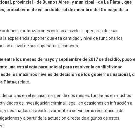
ional, provincial –de Buenos Aires- y municipal –de La Plata-, que
res, probablemente en su doble rol de miembro del Consejo de la
e órdenes o autorizaciones incluso a niveles superiores de esas
a la experiencia suponer que esa cantidad y nivel de funcionarios
 con el aval de sus superiores», continuó.
que
entre los meses de mayo y septiembre de 2017 se decidió, puso 
o una estrategia parajudicial para resolver la conflictividad
 desde los máximos niveles de decisión de los gobiernos nacional, 
La Plata
«, relató.
a de denuncias en el escaso margen de dos meses, fundadas en muchos
ividades de investigación criminal ilegal, en ocasiones en infracción a
es, y destinadas casi exclusivamente a servir como receptáculo de
gaciones y a partir de la actuación directa de algunos de estos
zó.