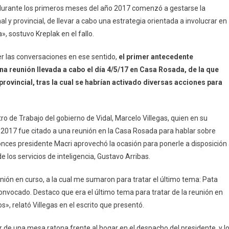
durante los primeros meses del año 2017 comenzó a gestarse la
al y provincial, de llevar a cabo una estrategia orientada a involucrar en
, sostuvo Kreplak en el fallo.
er las conversaciones en ese sentido,
el primer antecedente
 reunión llevada a cabo el día 4/5/17 en Casa Rosada, de la que
provincial, tras la cual se habrían activado diversas acciones para
o de Trabajo del gobierno de Vidal, Marcelo Villegas, quien en su
l 2017 fue citado a una reunión en la Casa Rosada para hablar sobre
onces presidente Macri aprovechó la ocasión para ponerle a disposición
e los servicios de inteligencia, Gustavo Arribas.
nión en curso, a la cual me sumaron para tratar el último tema: Pata
onvocado. Destaco que era el último tema para tratar de la reunión en
», relató Villegas en el escrito que presentó.
 de una mesa ratona frente al hogar en el despacho del presidente, y l