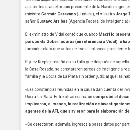
asistentes eran el propio presidente de la Nación, ingenie
ministro
Germán Garavano
(Justicia), el ministro
Jorge 
señor
Gustavo Arribas
(Agencia Federal de Inteligencia)
El exministro de Vidal contó que cuando
Macri lo present
porque «la Gobernadora» (en referencia a Vidal) le 
también relató que antes de irse el entonces presidente le
El juez Kreplak reseñó en su fallo que después de aquella 
la Casa Rosada, se constataron tareas de inteligencia re
familia y la Uocra de La Plata sin orden judicial que las habi
«Las constancias reunidas en la causa dan cuenta del invol
Uocra-La Plata. Entre otras cosas,
se comprobó el desarr
implicaron, al menos, la realización de investigacione
agentes de la AFI, que sirvieron para la elaboración d
«Se detectaron, además, ingresos a bases datos por parte