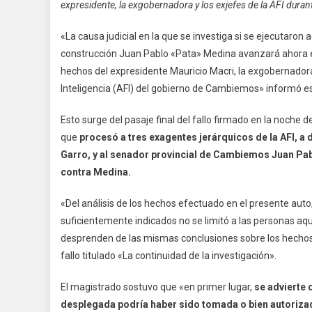
expresidente, la exgobernadora y los exjefes de la AFI dur
«La causa judicial en la que se investiga si se ejecutaron a
construcción Juan Pablo «Pata» Medina avanzará ahora en
hechos del expresidente Mauricio Macri, la exgobernadora
Inteligencia (AFI) del gobierno de Cambiemos» informó es
Esto surge del pasaje final del fallo firmado en la noche d
que
procesó a tres exagentes jerárquicos de la AFI, a d
Garro, y al senador provincial de Cambiemos Juan Pab
contra Medina.
«Del análisis de los hechos efectuado en el presente auto,
suficientemente indicados no se limitó a las personas aquí
desprenden de las mismas conclusiones sobre los hechos q
fallo titulado «La continuidad de la investigación».
El magistrado sostuvo que «en primer lugar,
se advierte q
desplegada podría haber sido tomada o bien autorizada