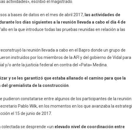
esas actividades», escribió el magistrado.
esos a bases de datos en el mes de abril 2017,
las actividades de
rante los días siguientes a la reunión llevada a cabo el día 4 de
u fallo en la que introduce todas las pruebas reunidas en relación a las
n reconstruyó la reunión llevada a cabo en el Bapro donde un grupo de
ueron instruidos por los miembros de la AFI y del gobierno de Vidal para
al y/o ante la justicia federal en contra del «Pata» Medina.
lizar y se les garantizó que estaba allanado el camino para que la
n del gremialista de la construcción
.
 pudieron constatarse entre algunos de los participantes de la reunión
u secretario Pablo Wilk, en los momentos en los que avanzaba la estrateg
ción el 15 de junio de 2017.
ba colectada se desprende «un
elevado nivel de coordinación entre