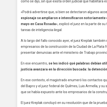
como se dijo, sin que exista orden judicial que habilitara 
«Podrá advertirse que, si bien se detectaron algunos acc
espionaje se ampliaron e intensificaron notoriamente du
mayo en Casa Rosada
«, explicó el juez en la parte de s
tareas de inteligencia ilegal.
A lo largo del fallo conocido ayer, el juez Kreplak tambié
empresarios de la construcción de la Ciudad de La Plata f
presentar denuncias ante el ministerio de Trabajo provinci
En ese encuentro,
se les indicó qué palabras debían uti
justicia avanzara en la dirección buscada: la detenció
En ese contexto, el magistrado enumeró los contactos que
del Bapro y el juez federal de Quilmes, Luis Armella, y s
que se había expuesto ante los empresarios de la construc
El juez Kreplak concluyó en su resolución que de la prue