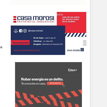
e
io
a