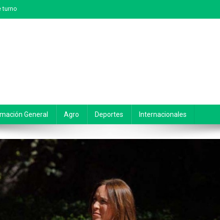
 turno
rmación General
Agro
Deportes
Internacionales