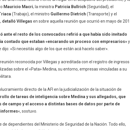
ro
Mauricio Macri
, la ministra
Patricia Bullrich
(Seguridad), el
Triaca
(Trabajo), el ministro
Guillermo Dietrich
(Transporte) y el
»,
detalló Villegas
en sobre aquella reunión que ocurrió en mayo de 201
ó ante el resto de los convocados refirió a que había sido invitado
había contado que estaban «encarando un proceso con empresarios»
y
 dijo: «Si necesitás algo de los que están acá hacelo saber».
reunión reconocida por Villegas y acreditada con el registro de ingresos
alizadas sobre el «Pata» Medina, su entorno, empresas vinculadas a su
litara.
ucramiento directo de la AFI en la judicialización de la situación de
ollo de tareas de inteligencia sobre Medina y sus allegados, que
s de campo y el acceso a distintas bases de datos por parte de
e informes
«, sostuvo.
 de dependientes del Ministerio de Seguridad de la Nación. Todo ello,