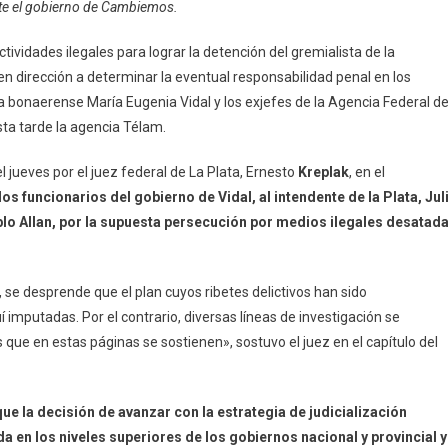
ante el gobierno de Cambiemos.
Vidal
En
ctividades ilegales para lograr la detención del gremialista de la
La
 dirección a determinar la eventual responsabilidad penal en los
Mira
 bonaerense María Eugenia Vidal y los exjefes de la Agencia Federal d
De
La
ta tarde la agencia Télam.
Justicia
el jueves por el juez federal de La Plata, Ernesto
Por
Kreplak
, en el
La
os funcionarios del gobierno de Vidal, al intendente de la Plata, Jul
«Gestapo»
lo Allan, por la supuesta persecución por medios ilegales desatad
Antisindical
 se desprende que el plan cuyos ribetes delictivos han sido
 imputadas. Por el contrario, diversas líneas de investigación se
ue en estas páginas se sostienen», sostuvo el juez en el capítulo del
ue la decisión de avanzar con la estrategia de judicialización
 en los niveles superiores de los gobiernos nacional y provincial y