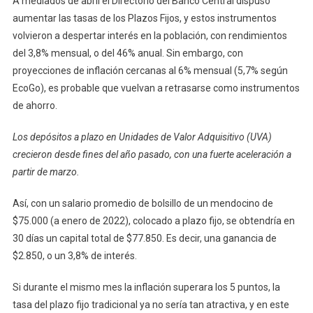
A mediados de abril el Directorio del Banco Central dispuso
Máximo
Histórico
aumentar las tasas de los Plazos Fijos, y estos instrumentos
¿Cuánto
volvieron a despertar interés en la población, con rendimientos
Se
del 3,8% mensual, o del 46% anual. Sin embargo, con
Gana
proyecciones de inflación cercanas al 6% mensual (5,7% según
Con
EcoGo), es probable que vuelvan a retrasarse como instrumentos
$75.000
de ahorro.
En
Dos
Los depósitos a plazo en Unidades de Valor Adquisitivo (UVA)
Meses?
crecieron desde fines del año pasado, con una fuerte aceleración a
partir de marzo.
Así, con un salario promedio de bolsillo de un mendocino de
$75.000 (a enero de 2022), colocado a plazo fijo, se obtendría en
30 días un capital total de $77.850. Es decir, una ganancia de
$2.850, o un 3,8% de interés.
Si durante el mismo mes la inflación superara los 5 puntos, la
tasa del plazo fijo tradicional ya no sería tan atractiva, y en este