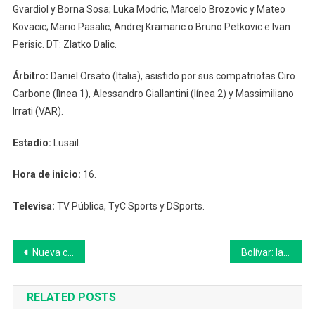
Gvardiol y Borna Sosa; Luka Modric, Marcelo Brozovic y Mateo
Kovacic; Mario Pasalic, Andrej Kramaric o Bruno Petkovic e Ivan
Perisic. DT: Zlatko Dalic.
Árbitro:
Daniel Orsato (Italia), asistido por sus compatriotas Ciro
Carbone (lìnea 1), Alessandro Giallantini (línea 2) y Massimiliano
Irrati (VAR).
Estadio:
Lusail.
Hora de inicio:
16.
Televisa:
TV Pública, TyC Sports y DSports.
Navegación
Nueva campaña de recepción de envases vacíos de fitosanitarios en 25 de Mayo
Bolívar: la Dirección de Políticas Públicas para Personas con Discapacidad comenzó a despedir el 2022
de
RELATED POSTS
entradas