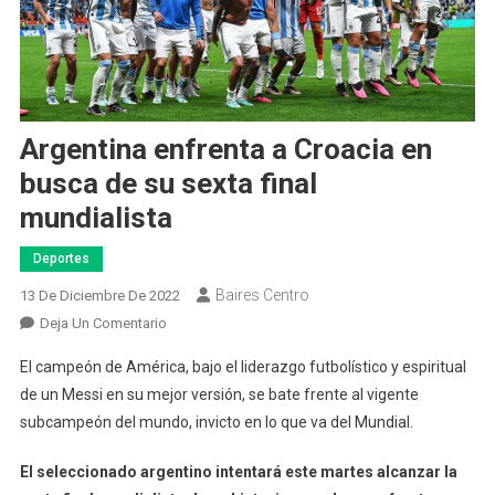
Argentina enfrenta a Croacia en
busca de su sexta final
mundialista
Deportes
Baires Centro
13 De Diciembre De 2022
En
Deja Un Comentario
Argentina
El campeón de América, bajo el liderazgo futbolístico y espiritual
Enfrenta
de un Messi en su mejor versión, se bate frente al vigente
A
subcampeón del mundo, invicto en lo que va del Mundial.
Croacia
En
El seleccionado argentino intentará este martes alcanzar la
Busca