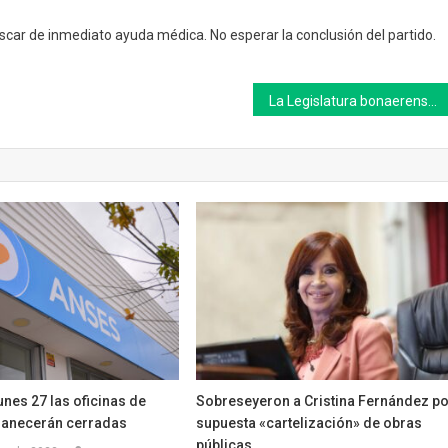
scar de inmediato ayuda médica. No esperar la conclusión del partido.
La Legislatura bonaerense sancionó la ley de alcohol cero al volante
unes 27 las oficinas de
Sobreseyeron a Cristina Fernández p
anecerán cerradas
supuesta «cartelización» de obras
públicas