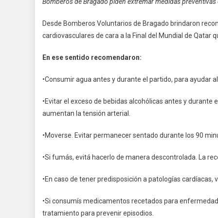
Bomberos de Bragado piden extremar medidas preventivas 
Desde Bomberos Voluntarios de Bragado brindaron recom
cardiovasculares de cara a la Final del Mundial de Qatar q
En ese sentido recomendaron:
•Consumir agua antes y durante el partido, para ayudar 
•Evitar el exceso de bebidas alcohólicas antes y durante 
aumentan la tensión arterial.
•Moverse. Evitar permanecer sentado durante los 90 minut
•Si fumás, evitá hacerlo de manera descontrolada. La r
•En caso de tener predisposición a patologías cardíacas
•Si consumís medicamentos recetados para enfermedades 
tratamiento para prevenir episodios.