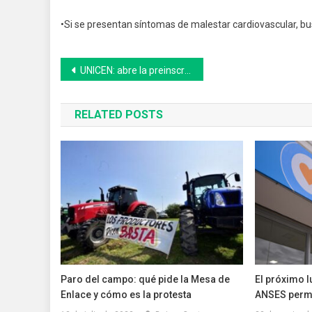
•Si se presentan síntomas de malestar cardiovascular, bu
Navegación
UNICEN: abre la preinscripción al Ciclo de Licenciatura en Relaciones Laborales
de
RELATED POSTS
entradas
Paro del campo: qué pide la Mesa de
El próximo l
Enlace y cómo es la protesta
ANSES perm