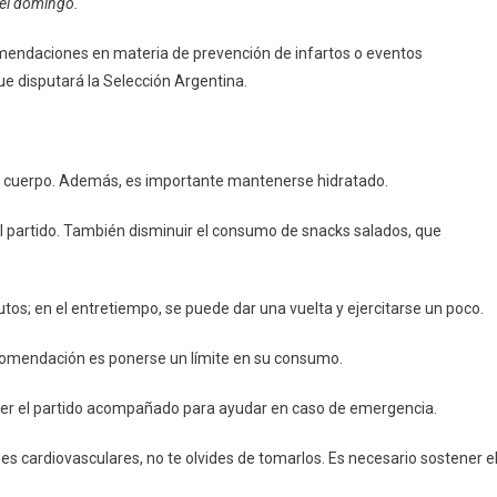
el domingo.
Para
Prevenir
endaciones en materia de prevención de infartos o eventos
Infartos
ue disputará la Selección Argentina.
En
La
Final
Del
al cuerpo. Además, es importante mantenerse hidratado.
Mundial
Qatar
el partido. También disminuir el consumo de snacks salados, que
2022
os; en el entretiempo, se puede dar una vuelta y ejercitarse un poco.
ecomendación es ponerse un límite en su consumo.
, ver el partido acompañado para ayudar en caso de emergencia.
cardiovasculares, no te olvides de tomarlos. Es necesario sostener e