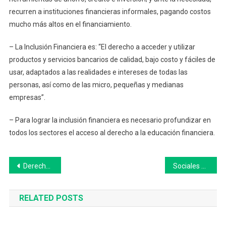
recurren a instituciones financieras informales, pagando costos
mucho más altos en el financiamiento.
– La Inclusión Financiera es: “El derecho a acceder y utilizar
productos y servicios bancarios de calidad, bajo costo y fáciles de
usar, adaptados a las realidades e intereses de todas las
personas, así como de las micro, pequeñas y medianas
empresas”.
– Para lograr la inclusión financiera es necesario profundizar en
todos los sectores el acceso al derecho a la educación financiera.
Navegación
Derecho del consumidor: cambian las multas que pagan las empresas
Sociales participó de la firma del convenio entre la UNICEN y la Agencia Nacional de Materiales Controlados
de
RELATED POSTS
entradas