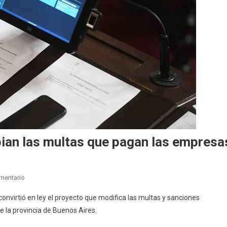
ian las multas que pagan las empresa
En
mentario
Derecho
onvirtió en ley el proyecto que modifica las multas y sanciones
Del
 la provincia de Buenos Aires.
Consumidor:
Cambian