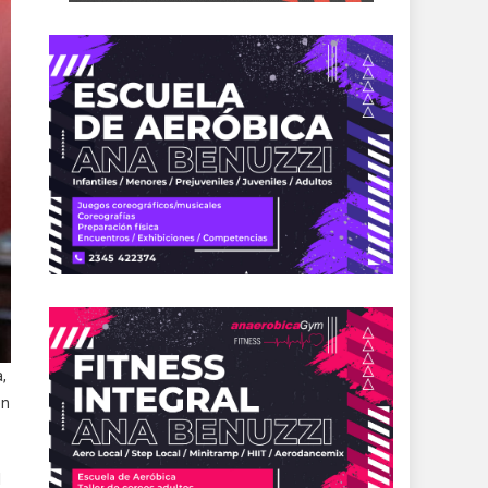
,
én
l