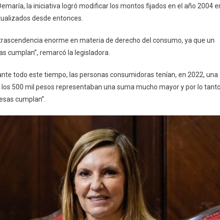
maría, la iniciativa logró modificar los montos fijados en el año 2004 e
Las
tualizados desde entonces.
Multas
Que
na trascendencia enorme en materia de derecho del consumo, ya que un
Pagan
s cumplan”, remarcó la legisladora.
Las
Empresas
ante todo este tiempo, las personas consumidoras tenían, en 2022, una
 los 500 mil pesos representaban una suma mucho mayor y por lo tant
esas cumplan”.