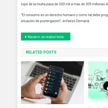
tope de la multa pasa de 500 mil a más de 309 millones d
“El consumo es un derecho humano y como tal debe progres
situación de postergación”, enfatizó Demaría.
Navegación
Navarro: se realizó licitación para realización de rampas, y reparación y ejecución de veredas
de
RELATED POSTS
entradas