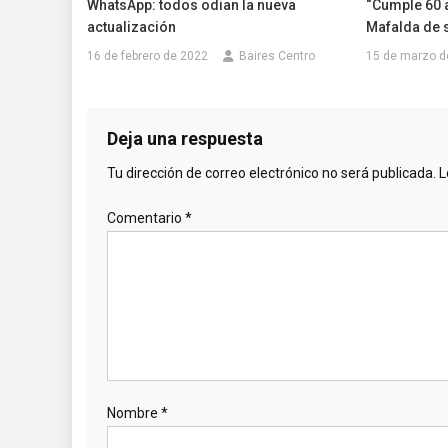
WhatsApp: todos odian la nueva
“Cumple 60 
actualización
Mafalda de 
16 de febrero de 2022
Baires Centro
15 de marzo d
Deja una respuesta
Tu dirección de correo electrónico no será publicada.
L
Comentario
*
Nombre
*