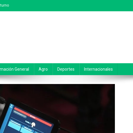
turno
rmación General
Agro
Deportes
Internacionales