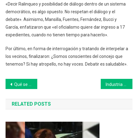
«Decir Ralinqueo y posibilidad de diálogo dentro de un sistema
democrático, es algo opuesto. No respetan el diálogo y el
debate». Asimismo, Mansilla, Fuentes, Fernández, Bucci y
García, enfatizaron que «el oficialismo quiere dar ingreso a 17
expedientes, cuando no tienen tiempo para hacerlo».
Por último, en forma de interrogación y tratando de interpelar a
los vecinos, finalizaron: ¿Somos conscientes del concejo que
tenemos? Si hay atropello, no hay voces. Debatir es saludable».
Navegación
Qué se sabe del crimen de Lorenzo King en Saladillo
Industria pyme: creció 1,6% anual en noviembre
de
RELATED POSTS
entradas