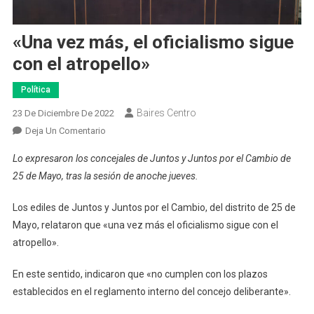
«Una vez más, el oficialismo sigue
con el atropello»
Política
Baires Centro
23 De Diciembre De 2022
En
Deja Un Comentario
«Una
Lo expresaron los concejales de Juntos y Juntos por el Cambio de
Vez
25 de Mayo, tras la sesión de anoche jueves.
Más,
El
Los ediles de Juntos y Juntos por el Cambio, del distrito de 25 de
Oficialismo
Mayo, relataron que «una vez más el oficialismo sigue con el
Sigue
atropello».
Con
El
En este sentido, indicaron que «no cumplen con los plazos
Atropello»
establecidos en el reglamento interno del concejo deliberante».