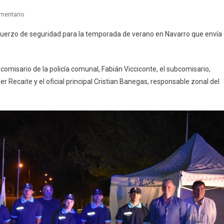
En
mentario
Navarro:
refuerzo de seguridad para la temporada de verano en Navarro que envía 
Se
Realizó
El
comisario de la policía comunal, Fabián Vicciconte, el subcomisario,
Lanzamiento
r Recaite y el oficial principal Cristian Banegas, responsable zonal del
Del
Operativo
Sol