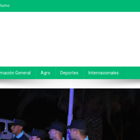
turno
rmación General
Agro
Deportes
Internacionales