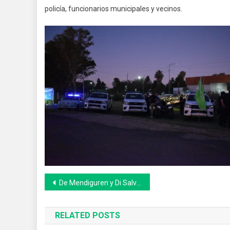
policía, funcionarios municipales y vecinos.
Navegación
De Mendiguren y Di Salvo reunidos para analizar agenda coyuntural
de
RELATED POSTS
entradas