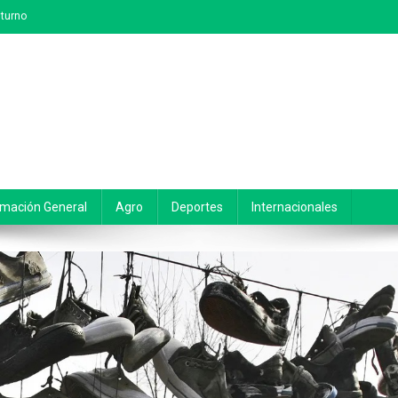
turno
rmación General
Agro
Deportes
Internacionales