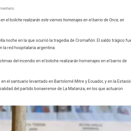
En
mentario
Cromañón:
en el boliche realizarán este viernes homenajes en el barrio de Once, en
A
18
Años
la noche en la que ocurrió la tragedia de Cromañón. El saldo trágico fu
De
n la red hospitalaria argentina.
La
Tragedia
ctimas del incendio en el boliche realizarán homenajes en el barrio de
n el santuario levantado en Bartolomé Mitre y Ecuador, y en la Estaci
localidad del partido bonaerense de La Matanza, en los que actuaron