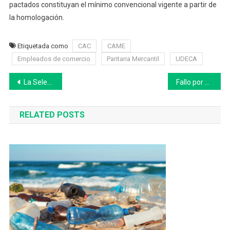
pactados constituyan el mínimo convencional vigente a partir de
la homologación.
Etiquetada como
CAC
CAME
Empleados de comercio
Paritaria Mercantil
UDECA
Navegación
La Selección Argentina juega hoy en La Bombonera: rival, horario y todos los datos
Fallo por YPF en EE.UU.: revés para los demandantes y respaldo a la postura argentina
de
RELATED POSTS
entradas