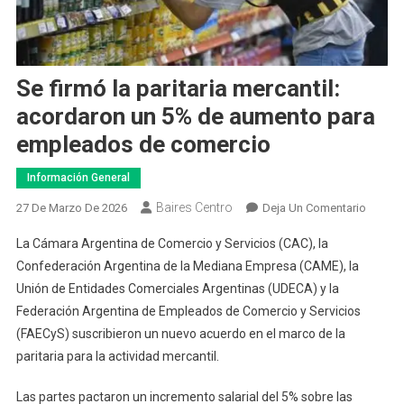
Se firmó la paritaria mercantil:
acordaron un 5% de aumento para
empleados de comercio
Información General
Baires Centro
En
27 De Marzo De 2026
Deja Un Comentario
Se
La Cámara Argentina de Comercio y Servicios (CAC), la
Firmó
Confederación Argentina de la Mediana Empresa (CAME), la
La
Unión de Entidades Comerciales Argentinas (UDECA) y la
Paritari
Federación Argentina de Empleados de Comercio y Servicios
Mercant
Acorda
(FAECyS) suscribieron un nuevo acuerdo en el marco de la
Un
paritaria para la actividad mercantil.
5%
De
Las partes pactaron un incremento salarial del 5% sobre las