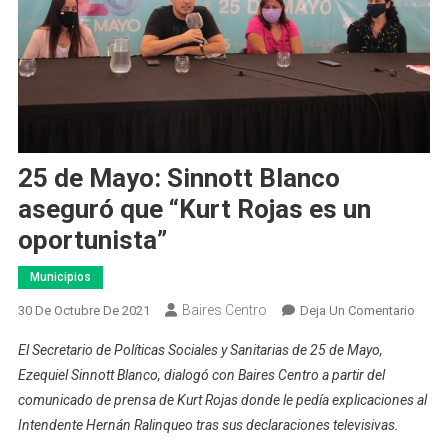
25 de Mayo: Sinnott Blanco
aseguró que “Kurt Rojas es un
oportunista”
Municipios
Baires Centro
En
30 De Octubre De 2021
Deja Un Comentario
25
El Secretario de Políticas Sociales y Sanitarias de 25 de Mayo,
De
Ezequiel Sinnott Blanco, dialogó con Baires Centro a partir del
Mayo
comunicado de prensa de Kurt Rojas donde le pedía explicaciones al
Sinno
Intendente Hernán Ralinqueo tras sus declaraciones televisivas.
Blanc
Aseg