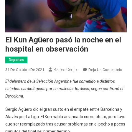
El Kun Agüero pasó la noche en el
hospital en observación
Deportes
Baires Centro
En
31 De Octubre De 2021
Deja Un Comentario
El
El delantero de la Selección Argentina fue sometido a distintos
Kun
estudios cardiológicos por un malestar torácico, según confirmó el
Agüe
Barcelona.
Pasó
La
Sergio Agüero dio el gran susto en el empate entre Barcelona y
Noch
Alavés por La Liga. El Kun había arrancado como titular, pero tuvo
En
El
que ser reemplazado tras acusar problemas en el pecho a pocos
Hospi
minutos del final del primer tiempo.