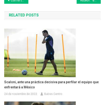
Navegación
Con el triunfo del veinticinqueño Mito Guerra, Bolívar vivió una fiesta con la 22º Maratón Dino Hugo Tinelli
Kicillof: “el sistema de salud tal cual existe no sirve, tiene que ser modificado”
de
RELATED POSTS
entradas
Scaloni, ante una práctica decisiva para perfilar el equipo que
enfrentará a México
24 de noviembre de 2022
Baires Centro