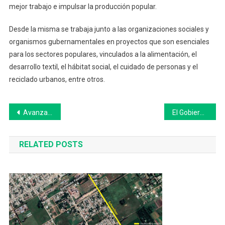
mejor trabajo e impulsar la producción popular.
Desde la misma se trabaja junto a las organizaciones sociales y
organismos gubernamentales en proyectos que son esenciales
para los sectores populares, vinculados a la alimentación, el
desarrollo textil, el hábitat social, el cuidado de personas y el
reciclado urbanos, entre otros.
Navegación
Avanza la organización de la Fiesta del Lechón en Morea
El Gobierno se reunirá con laboratorios por los precios de medicamentos
de
RELATED POSTS
entradas