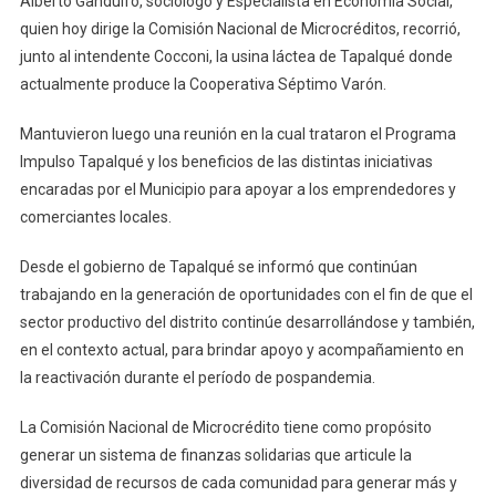
Alberto Gandulfo, sociólogo y Especialista en Economía Social,
Nacional
quien hoy dirige la Comisión Nacional de Microcréditos, recorrió,
De
Microcréditos
junto al intendente Cocconi, la usina láctea de Tapalqué donde
Alberto
actualmente produce la Cooperativa Séptimo Varón.
Gandulfo
Visitó
Mantuvieron luego una reunión en la cual trataron el Programa
Tapalqué
Impulso Tapalqué y los beneficios de las distintas iniciativas
encaradas por el Municipio para apoyar a los emprendedores y
comerciantes locales.
Desde el gobierno de Tapalqué se informó que continúan
trabajando en la generación de oportunidades con el fin de que el
sector productivo del distrito continúe desarrollándose y también,
en el contexto actual, para brindar apoyo y acompañamiento en
la reactivación durante el período de pospandemia.
La Comisión Nacional de Microcrédito tiene como propósito
generar un sistema de finanzas solidarias que articule la
diversidad de recursos de cada comunidad para generar más y