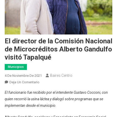
El director de la Comisión Nacional
de Microcréditos Alberto Gandulfo
visitó Tapalqué
Municipios
Baires Centro
4 De Noviembre De 2021
En
Deja Un Comentario
El
El funcionario fue recibido por el intendente Gustavo Cocconi, con
Director
quien recorrió la usina láctea y dialogó sobre programas que se
De
implementan desde el municipio.
La
Comisión