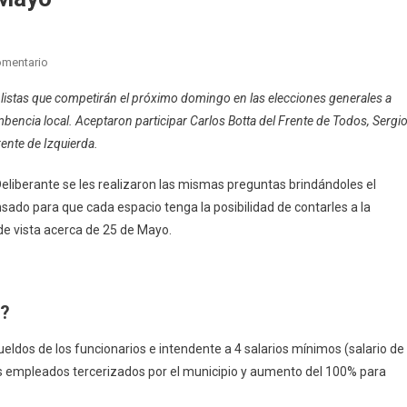
En
omentario
Baires
s listas que competirán el próximo domingo en las elecciones generales a
Centro
encia local. Aceptaron participar Carlos Botta del Frente de Todos, Sergi
Pregunta:
ente de Izquierda.
Los
Candidatos
Deliberante se les realizaron las mismas preguntas brindándoles el
A
sado para que cada espacio tenga la posibilidad de contarles a la
Concejales
Cuentan
de vista acerca de 25 de Mayo.
Cuáles
Son
Sus
o?
Proyectos
Para
eldos de los funcionarios e intendente a 4 salarios mínimos (salario de
25
los empleados tercerizados por el municipio y aumento del 100% para
De
Mayo