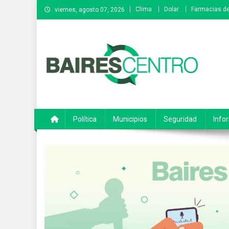
Saltar
Clima
Dolar
Farmacias de
viernes, agosto 07, 2026
al
contenido
Baires Centro
Agencia de noticias
Política
Municipios
Seguridad
Info