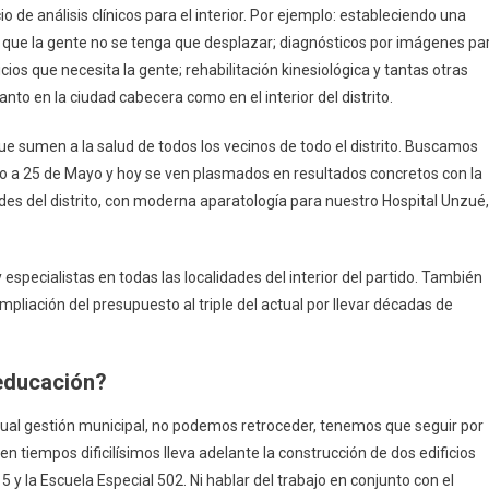
cio de análisis clínicos para el interior. Por ejemplo: estableciendo una
ra que la gente no se tenga que desplazar; diagnósticos por imágenes pa
cios que necesita la gente; rehabilitación kinesiológica y tantas otras
anto en la ciudad cabecera como en el interior del distrito.
e sumen a la salud de todos los vecinos de todo el distrito. Buscamos
ajo a 25 de Mayo y hoy se ven plasmados en resultados concretos con la
des del distrito, con moderna aparatología para nuestro Hospital Unzué,
pecialistas en todas las localidades del interior del partido. También
pliación del presupuesto al triple del actual por llevar décadas de
 educación?
ctual gestión municipal, no podemos retroceder, tenemos que seguir por
en tiempos dificilísimos lleva adelante la construcción de dos edificios
 y la Escuela Especial 502. Ni hablar del trabajo en conjunto con el