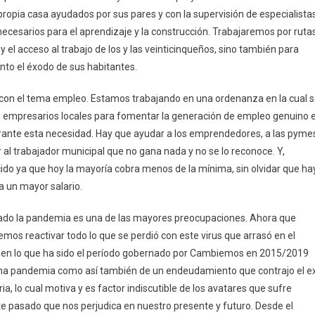
ropia casa ayudados por sus pares y con la supervisión de especialistas
 necesarios para el aprendizaje y la construcción. Trabajaremos por ruta
 y el acceso al trabajo de los y las veinticinqueños, sino también para
nto el éxodo de sus habitantes.
con el tema empleo. Estamos trabajando en una ordenanza en la cual 
s empresarios locales para fomentar la generación de empleo genuino 
berante esta necesidad. Hay que ayudar a los emprendedores, a las pyme
r al trabajador municipal que no gana nada y no se lo reconoce. Y,
cido ya que hoy la mayoría cobra menos de la mínima, sin olvidar que ha
a un mayor salario.
jado la pandemia es una de las mayores preocupaciones. Ahora que
os reactivar todo lo que se perdió con este virus que arrasó en el
en lo que ha sido el período gobernado por Cambiemos en 2015/2019
una pandemia como así también de un endeudamiento que contrajo el e
a, lo cual motiva y es factor indiscutible de los avatares que sufre
e pasado que nos perjudica en nuestro presente y futuro. Desde el