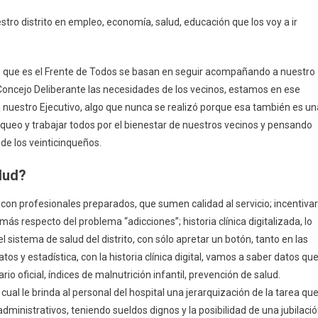
ro distrito en empleo, economía, salud, educación que los voy a ir
 que es el Frente de Todos se basan en seguir acompañando a nuestro
 Concejo Deliberante las necesidades de los vecinos, estamos en ese
 nuestro Ejecutivo, algo que nunca se realizó porque esa también es un
nqueo y trabajar todos por el bienestar de nuestros vecinos y pensando
de los veinticinqueños.
lud?
con profesionales preparados, que sumen calidad al servicio; incentivar
ás respecto del problema “adicciones”; historia clínica digitalizada, lo
 sistema de salud del distrito, con sólo apretar un botón, tanto en las
os y estadística, con la historia clínica digital, vamos a saber datos qu
 oficial, índices de malnutrición infantil, prevención de salud.
ual le brinda al personal del hospital una jerarquización de la tarea qu
inistrativos, teniendo sueldos dignos y la posibilidad de una jubilaci