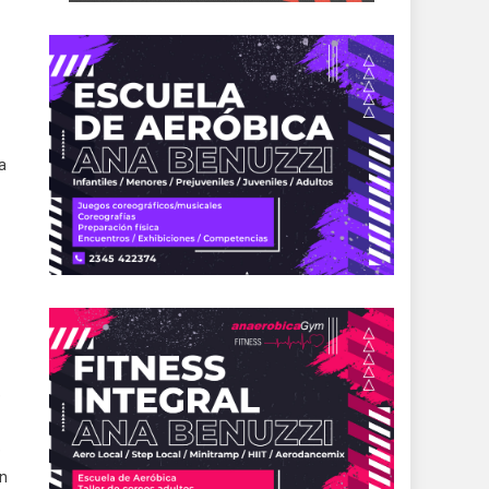
a
e
e
ón