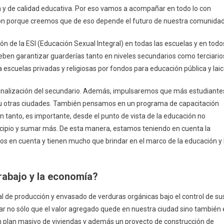
ia y de calidad educativa. Por eso vamos a acompañar en todo lo con
ón porque creemos que de eso depende el futuro de nuestra comunidad
 de la ESI (Educación Sexual Integral) en todas las escuelas y en todo
eben garantizar guarderías tanto en niveles secundarios como terciario
scuelas privadas y religiosas por fondos para educación pública y laic
inalización del secundario. Además, impulsaremos que más estudiante
 y/u otras ciudades. También pensamos en un programa de capacitación
 tanto, es importante, desde el punto de vista de la educación no
nicipio y sumar más. De esta manera, estamos teniendo en cuenta la
os en cuenta y tienen mucho que brindar en el marco de la educación y 
trabajo y la economía?
l de producción y envasado de verduras orgánicas bajo el control de su
ar no sólo que el valor agregado quede en nuestra ciudad sino también 
 plan masivo de viviendas y además un proyecto de construcción de