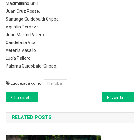
Maximiliano Grilli.
Juan Cruz Posse.
Santiago Guidobaldi Grippo.
Agustín Perazzo.
Juan Martín Pallero.
Candelaria Vita.
Verenis Vasallo.
Lucía Pallero.
Paloma Guidobaldi Grippo.
Etiquetada como
Handball
Navegación
La disolución conyugal, ¿es un problema familiar?
El veintinciqueño “Abelito” Gallegos es campeón de la Copa Los Andes
de
RELATED POSTS
entradas