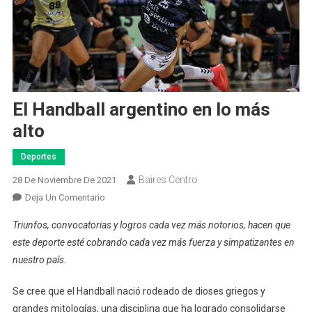
El Handball argentino en lo más
alto
Deportes
Baires Centro
28 De Noviembre De 2021
En
Deja Un Comentario
El
Triunfos, convocatorias y logros cada vez más notorios, hacen que
Handball
este deporte esté cobrando cada vez más fuerza y simpatizantes en
Argentino
nuestro país.
En
Lo
Se cree que el Handball nació rodeado de dioses griegos y
Más
grandes mitologías, una disciplina que ha logrado consolidarse
Alto