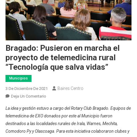
Bragado: Pusieron en marcha el
proyecto de telemedicina rural
“Tecnología que salva vidas”
Municipios
Baires Centro
3 De Diciembre De 2021
En
Deja Un Comentario
Bragado:
La idea y gestión estuvo a cargo del Rotary Club Bragado. Equipos de
Pusieron
telemedicina de EXO donados por este al Municipio fueron
En
destinados a las localidades rurales de Irala, Warnes, Mechita,
Marcha
Comodoro Py y Olascoaga. Para esta iniciativa colaboraron clubes y
El