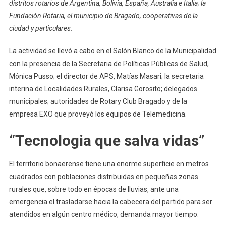
Proyecto
distritos rotarios de Argentina, Bolivia, España, Australia e Italia; la
De
Fundación Rotaria, el municipio de Bragado, cooperativas de la
Telemedicina
ciudad y particulares.
Rural
“Tecnología
La actividad se llevó a cabo en el Salón Blanco de la Municipalidad
Que
con la presencia de la Secretaria de Políticas Públicas de Salud,
Salva
Mónica Pusso; el director de APS, Matías Masari; la secretaria
Vidas”
interina de Localidades Rurales, Clarisa Gorosito; delegados
municipales; autoridades de Rotary Club Bragado y de la
empresa EXO que proveyó los equipos de Telemedicina.
“Tecnologia que salva vidas”
El territorio bonaerense tiene una enorme superficie en metros
cuadrados con poblaciones distribuidas en pequeñas zonas
rurales que, sobre todo en épocas de lluvias, ante una
emergencia el trasladarse hacia la cabecera del partido para ser
atendidos en algún centro médico, demanda mayor tiempo.