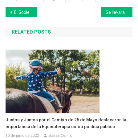
Navegación
El Gobierno no descarta cerrar las fronteras ante el avance de la variante Ómicron
Se llevará a cabo el evento “La inclusión, un compromiso social” en el Anfiteatro de Chivilcoy
de
RELATED POSTS
entradas
Juntos y Juntos por el Cambio de 25 de Mayo destacaron la
importancia de la Equinoterapia como política pública
10 de junio de 2022
Baires Centro