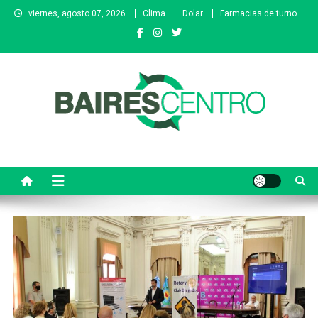
Saltar
viernes, agosto 07, 2026
Clima
Dolar
Farmacias de turno
al
contenido
Baires Centro
Agencia de noticias