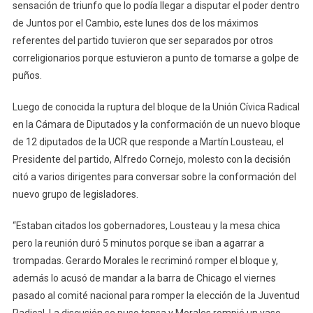
Que
sensación de triunfo que lo podía llegar a disputar el poder dentro
Separar
de Juntos por el Cambio, este lunes dos de los máximos
A
referentes del partido tuvieron que ser separados por otros
Gerardo
correligionarios porque estuvieron a punto de tomarse a golpe de
Morales
puños.
Y
Martín
Luego de conocida la ruptura del bloque de la Unión Cívica Radical
Lousteau
en la Cámara de Diputados y la conformación de un nuevo bloque
de 12 diputados de la UCR que responde a Martín Lousteau, el
Presidente del partido, Alfredo Cornejo, molesto con la decisión
citó a varios dirigentes para conversar sobre la conformación del
nuevo grupo de legisladores.
“Estaban citados los gobernadores, Lousteau y la mesa chica
pero la reunión duró 5 minutos porque se iban a agarrar a
trompadas. Gerardo Morales le recriminó romper el bloque y,
además lo acusó de mandar a la barra de Chicago el viernes
pasado al comité nacional para romper la elección de la Juventud
Radical. La discusión se puso tensa y Morales rompió un vaso