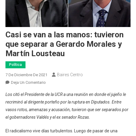
Casi se van a las manos: tuvieron
que separar a Gerardo Morales y
Martín Lousteau
Política
Baires Centro
7 De Diciembre De 2021
En
Deja Un Comentario
Casi
Los citó el Presidente de la UCR a una reunión en donde el jujeño le
Se
recriminó al dirigente porteño por la ruptura en Diputados. Entre
Van
vasos rotos, amenazas y acusación, tuvieron que ser separados por
A
el gobernadores Valdés y el ex senador Rozas.
Las
Manos:
El radicalismo vive días turbulentos. Luego de pasar de una
Tuvieron