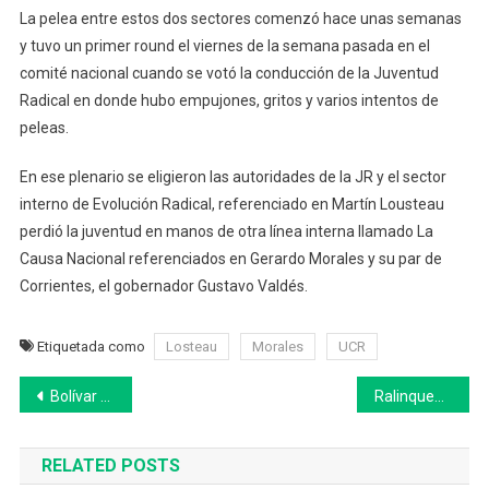
La pelea entre estos dos sectores comenzó hace unas semanas
y tuvo un primer round el viernes de la semana pasada en el
comité nacional cuando se votó la conducción de la Juventud
Radical en donde hubo empujones, gritos y varios intentos de
peleas.
En ese plenario se eligieron las autoridades de la JR y el sector
interno de Evolución Radical, referenciado en Martín Lousteau
perdió la juventud en manos de otra línea interna llamado La
Causa Nacional referenciados en Gerardo Morales y su par de
Corrientes, el gobernador Gustavo Valdés.
Etiquetada como
Losteau
Morales
UCR
Navegación
Bolívar prepara las decoraciones navideñas en el centro cívico
Ralinqueo recorrió la obra de desagües pluviales en la Avenida 1 de 25 de Mayo
de
RELATED POSTS
entradas