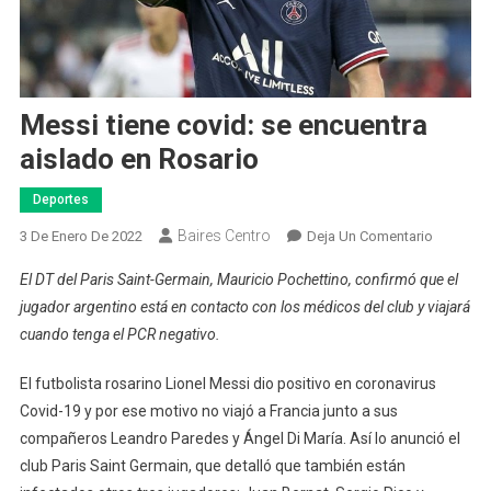
Messi tiene covid: se encuentra
aislado en Rosario
Deportes
Baires Centro
En
3 De Enero De 2022
Deja Un Comentario
Messi
El DT del Paris Saint-Germain, Mauricio Pochettino, confirmó que el
Tiene
jugador argentino está en contacto con los médicos del club y viajará
Covid:
cuando tenga el PCR negativo.
Se
Encuentr
El futbolista rosarino Lionel Messi dio positivo en coronavirus
Aislado
Covid-19 y por ese motivo no viajó a Francia junto a sus
En
Rosario
compañeros Leandro Paredes y Ángel Di María. Así lo anunció el
club Paris Saint Germain, que detalló que también están