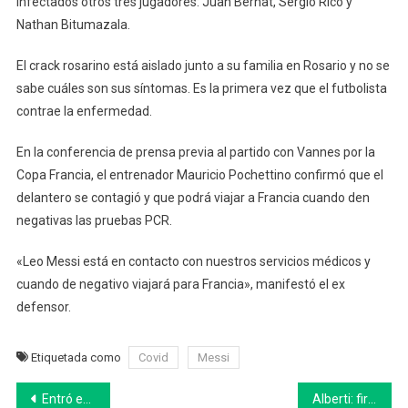
infectados otros tres jugadores: Juan Bernat, Sergio Rico y
Nathan Bitumazala.
El crack rosarino está aislado junto a su familia en Rosario y no se
sabe cuáles son sus síntomas. Es la primera vez que el futbolista
contrae la enfermedad.
En la conferencia de prensa previa al partido con Vannes por la
Copa Francia, el entrenador Mauricio Pochettino confirmó que el
delantero se contagió y que podrá viajar a Francia cuando den
negativas las pruebas PCR.
«Leo Messi está en contacto con nuestros servicios médicos y
cuando de negativo viajará para Francia», manifestó el ex
defensor.
Etiquetada como
Covid
Messi
Navegación
Entró en vigencia la nueva modalidad para tramitar la VTV en la Provincia
Alberti: firma de convenio para la consolidación del camino que une Villa María con Coronel Mou y el acceso Achupallas