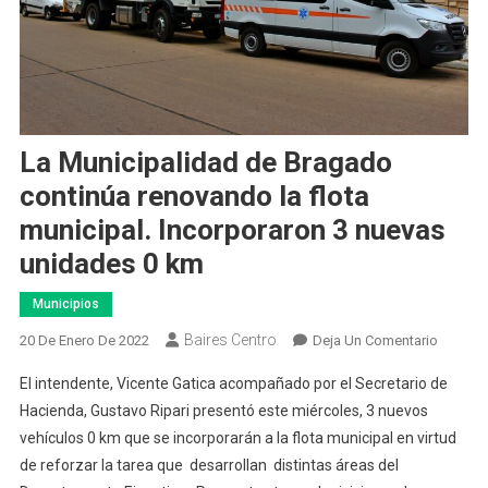
La Municipalidad de Bragado
continúa renovando la flota
municipal. Incorporaron 3 nuevas
unidades 0 km
Municipios
Baires Centro
En
20 De Enero De 2022
Deja Un Comentario
La
El intendente, Vicente Gatica acompañado por el Secretario de
Municip
Hacienda, Gustavo Ripari presentó este miércoles, 3 nuevos
De
vehículos 0 km que se incorporarán a la flota municipal en virtud
Bragad
de reforzar la tarea que desarrollan distintas áreas del
Continú