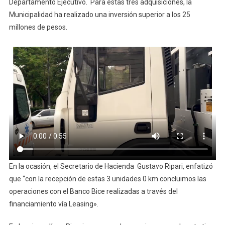
Renova
Departamento Ejecutivo. Para estas tres adquisiciones, la
La
Municipalidad ha realizado una inversión superior a los 25
Flota
millones de pesos.
Municip
Incorpo
3
Nuevas
Unidad
0
Km
En la ocasión, el Secretario de Hacienda Gustavo Ripari, enfatizó
que “con la recepción de estas 3 unidades 0 km concluimos las
operaciones con el Banco Bice realizadas a través del
financiamiento vía Leasing».