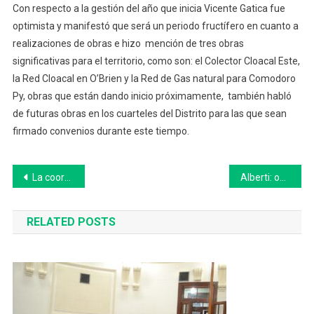
Con respecto a la gestión del año que inicia Vicente Gatica fue
optimista y manifestó que será un periodo fructífero en cuanto a
realizaciones de obras e hizo mención de tres obras
significativas para el territorio, como son: el Colector Cloacal Este,
la Red Cloacal en O’Brien y la Red de Gas natural para Comodoro
Py, obras que están dando inicio próximamente, también habló
de futuras obras en los cuarteles del Distrito para las que sean
firmado convenios durante este tiempo.
Navegación
La coordinadora de la 4° Región del Ministerio de las Mujeres, Políticas de Género y Diversidad de la provincia estuvo hoy en Chivilcoy
Alberti: obras en la avenida Quintana de Mechita
de
RELATED POSTS
entradas