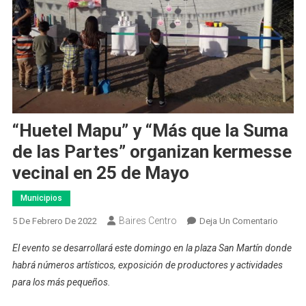
“Huetel Mapu” y “Más que la Suma
de las Partes” organizan kermesse
vecinal en 25 de Mayo
Municipios
Baires Centro
En
5 De Febrero De 2022
Deja Un Comentario
“Huetel
El evento se desarrollará este domingo en la plaza San Martín donde
Mapu”
habrá números artísticos, exposición de productores y actividades
Y
para los más pequeños.
“Más
Que