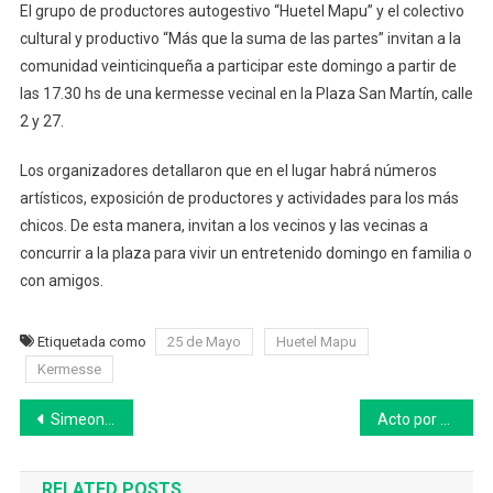
El grupo de productores autogestivo “Huetel Mapu” y el colectivo
La
cultural y productivo “Más que la suma de las partes” invitan a la
Suma
De
comunidad veinticinqueña a participar este domingo a partir de
Las
las 17.30 hs de una kermesse vecinal en la Plaza San Martín, calle
Partes”
2 y 27.
Organi
Kerme
Los organizadores detallaron que en el lugar habrá números
Vecinal
artísticos, exposición de productores y actividades para los más
En
chicos. De esta manera, invitan a los vecinos y las vecinas a
25
concurrir a la plaza para vivir un entretenido domingo en familia o
De
con amigos.
Mayo
Etiquetada como
25 de Mayo
Huetel Mapu
Kermesse
Navegación
Simeone le pidió disculpas a Julen Guerrero por una brutal agresión 25 años después: la reacción del ex futbolista
Acto por el 62° aniversario de la Liga Argentina de Lucha Contra El Cáncer en Bolívar
de
RELATED POSTS