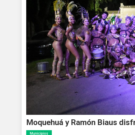
Moquehuá y Ramón Biaus disfr
Municipios