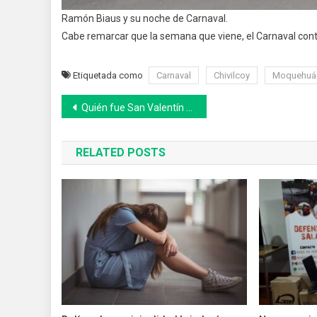
Ramón Biaus y su noche de Carnaval.
Cabe remarcar que la semana que viene, el Carnaval conti
Etiquetada como
Carnaval
Chivilcoy
Moquehuá
Navegación
Quién fue San Valentín y por qué su día se celebra el 14 de febrero
de
RELATED POSTS
entradas