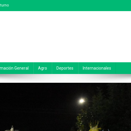
turno
rmación General
Agro
Deportes
Internacionales