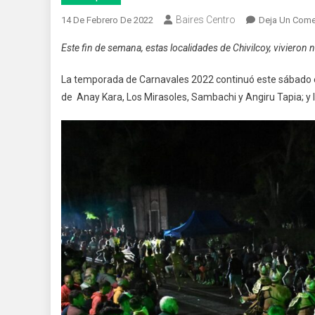
Baires Centro
14 De Febrero De 2022
Deja Un Come
Este fin de semana, estas localidades de Chivilcoy, vivieron
La temporada de Carnavales 2022 continuó este sábado 
de Anay Kara, Los Mirasoles, Sambachi y Angiru Tapia; y