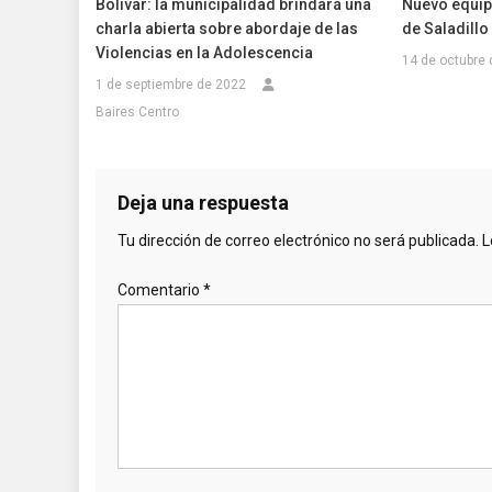
Bolívar: la municipalidad brindará una
Nuevo equip
charla abierta sobre abordaje de las
de Saladillo
Violencias en la Adolescencia
14 de octubre
1 de septiembre de 2022
Baires Centro
Deja una respuesta
Tu dirección de correo electrónico no será publicada.
L
Comentario
*