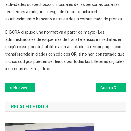
actividades sospechosas o inusuales de las personas usuarias
tendientes a mitigar el riesgo de fraude», aclaró el
establecimiento bancario a través de un comunicado de prensa.
El BCRA dispuso una normativa a partir de mayo: «Los
administradores de esquemas de transferencias inmediatas en
ningún caso podrán habilitar a un aceptador a recibir pagos con
transferencia iniciados con códigos QR, si no han constatado que
dichos códigos pueden ser leídos por todas las billeteras digitales
inscriptas en el registro».
Navegación
Nuevas licencias parentales para trabajadores de la Provincia
Guerra Rusia-Ucrania: corre riesgo un insumo clave para la Argentina
de
RELATED POSTS
entradas