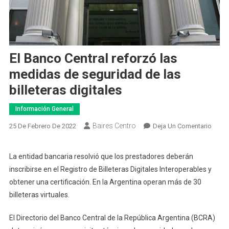
El Banco Central reforzó las
medidas de seguridad de las
billeteras digitales
Información General
Baires Centro
En
25 De Febrero De 2022
Deja Un Comentario
El
Banc
La entidad bancaria resolvió que los prestadores deberán
Centra
inscribirse en el Registro de Billeteras Digitales Interoperables y
Refor
obtener una certificación. En la Argentina operan más de 30
Las
billeteras virtuales.
Medi
De
El Directorio del Banco Central de la República Argentina (BCRA)
Segur