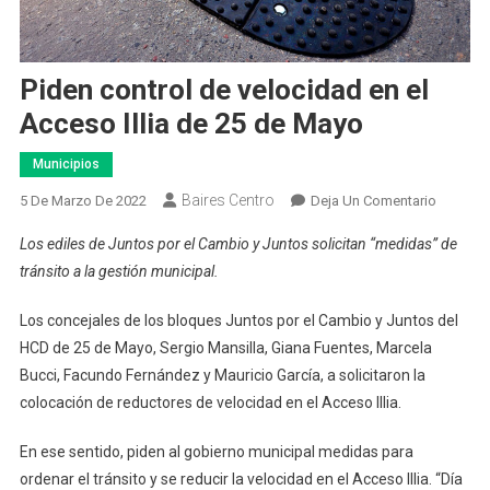
Piden control de velocidad en el
Acceso Illia de 25 de Mayo
Municipios
Baires Centro
En
5 De Marzo De 2022
Deja Un Comentario
Piden
Los ediles de Juntos por el Cambio y Juntos solicitan “medidas” de
Control
tránsito a la gestión municipal.
De
Velocid
Los concejales de los bloques Juntos por el Cambio y Juntos del
En
HCD de 25 de Mayo, Sergio Mansilla, Giana Fuentes, Marcela
El
Bucci, Facundo Fernández y Mauricio García, a solicitaron la
Acceso
Illia
colocación de reductores de velocidad en el Acceso Illia.
De
En ese sentido, piden al gobierno municipal medidas para
25
De
ordenar el tránsito y se reducir la velocidad en el Acceso Illia. “Día