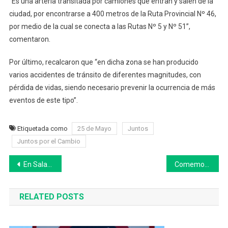
“Es una arteria transitada por camiones que entran y salen de la
ciudad, por encontrarse a 400 metros de la Ruta Provincial Nº 46,
por medio de la cual se conecta a las Rutas Nº 5 y Nº 51”,
comentaron.
Por último, recalcaron que “en dicha zona se han producido
varios accidentes de tránsito de diferentes magnitudes, con
pérdida de vidas, siendo necesario prevenir la ocurrencia de más
eventos de este tipo”.
Etiquetada como
25 de Mayo
Juntos
Juntos por el Cambio
Navegación
En Saladillo comenzó la construcción del Centro Administrativo Municipal
Comemos y respiramos plástico: la advertencia de científicos y un acuerdo histórico de la ONU
de
RELATED POSTS
entradas