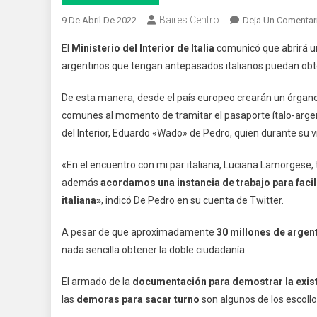
Baires Centro
9 De Abril De 2022
Deja Un Comentar
El
Ministerio del Interior de
Italia
comunicó que abrirá una
argentinos que tengan antepasados italianos puedan obt
De esta manera, desde el país europeo crearán un órgan
comunes al momento de tramitar el pasaporte ítalo-argent
del Interior, Eduardo «Wado» de Pedro, quien durante su vis
«En el encuentro con mi par italiana, Luciana Lamorgese
además
acordamos una instancia de trabajo para facil
italiana»
, indicó De Pedro en su cuenta de Twitter.
A pesar de que aproximadamente
30 millones de argen
nada sencilla obtener la doble ciudadanía.
El armado de la
documentación para demostrar la exist
las
demoras para sacar turno
son algunos de los escollo