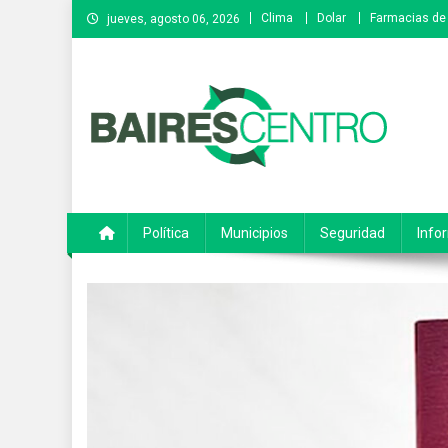
Saltar
Clima
Dolar
Farmacias de 
jueves, agosto 06, 2026
al
contenido
Baires Centro
Agencia de noticias
Política
Municipios
Seguridad
Info