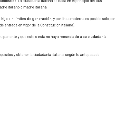
racionales
. La ciudadanía italiana se basa en el principio del «ius
padre italiano o madre italiana.
 hijo sin límites de generación
, y por línea materna es posible sólo pa
e entrada en vigor de la Constitución italiana).
su pariente y que este o esta no haya
renunciado a su ciudadanía
uisitos y obtener la ciudadanía italiana, según tu antepasado: