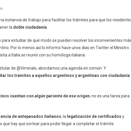
En
io
Ciudadanía
 instancia de trabajo para facilitar los trámites para que los residente
Italiana:
ener la
doble ciudadanía
.
Cómo,
Dónde
o para estudiar de qué modo se pueden resolver los inconvenientes má
Y
ino. Por lo menos así lo informó hace unos días en Twitter el Ministro
Cuánto
ita a Italia se reunió con su homóloga italiana:
Sale
Hacerla
, titular de @Viminale, abordamos una agenda en común. Y
itar los trámites a aquellos argentinos y argentinas con ciudadanía
tinos cuentan con algún pariente de ese origen
, no es una tarea para
encia de antepasados italianos
, la
legalización de certificados
y
s que hay que sortear para poder llegar a completar el trámite.