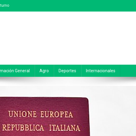
turno
rmación General
Agro
Deportes
Internacionales