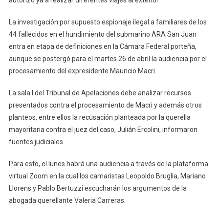
autorizó ya a realizar diferentes viajes al exterior.
De
Abril
La investigación por supuesto espionaje ilegal a familiares de los
La
44 fallecidos en el hundimiento del submarino ARA San Juan
Audienci
entra en etapa de definiciones en la Cámara Federal porteña,
Por
aunque se postergó para el martes 26 de abril la audiencia por el
El
procesamiento del expresidente Mauricio Macri.
Posible
Procesa
La sala I del Tribunal de Apelaciones debe analizar recursos
De
presentados contra el procesamiento de Macri y además otros
Macri
planteos, entre ellos la recusación planteada por la querella
mayoritaria contra el juez del caso, Julián Ercolini, informaron
fuentes judiciales.
Para esto, el lunes habrá una audiencia a través de la plataforma
virtual Zoom en la cual los camaristas Leopoldo Bruglia, Mariano
Llorens y Pablo Bertuzzi escucharán los argumentos de la
abogada querellante Valeria Carreras.