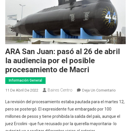
ARA San Juan: pasó al 26 de abril
la audiencia por el posible
procesamiento de Macri
Información General
Baires Centro
En
11 De Abril De 2022
Deja Un Comentario
ARA
La revisión del procesamiento estaba pautada para el martes 12,
San
pero se postergó. El expresidente fue embargado por 100
Juan:
millones de pesos y tiene prohibida la salida del país, aunque el
Pasó
juez Ercolini -que fue recusado por la querella mayoritaria- lo
Al
26