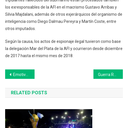
tripulantes fallecidos del submarino están procesados también
los exresponsables de la AFI en el macrismo Gustavo Arribas y
Silvia Majdalani, además de otros exjerárquicos del organismo de
inteligencia como Diego Dalmau Pereyra y Martín Coste, entre
otros imputados.
Según la causa, los actos de espionaje ilegal tuvieron como base
la delegación Mar del Plata de la AFI y ocurrieron desde diciembre
de 2017 hasta el mismo mes de 2018.
Navegación
Emotivo “Domingo de Ramos” en la Parroquia Nuestra Señora del Rosario y en el Hogar de Ancianos de 25 de Mayo
Guerra Rusia-Ucrania: últimas noticias del conflicto
de
RELATED POSTS
entradas