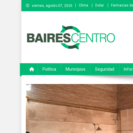
Saltar
Clima
Dolar
Farmacias de
viernes, agosto 07, 2026
al
contenido
Baires Centro
Agencia de noticias
Política
Municipios
Seguridad
Info