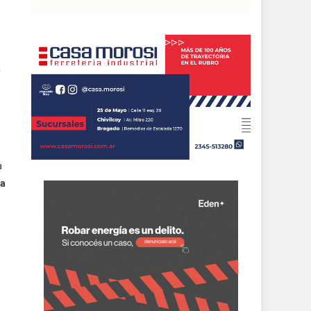
a
a
 a