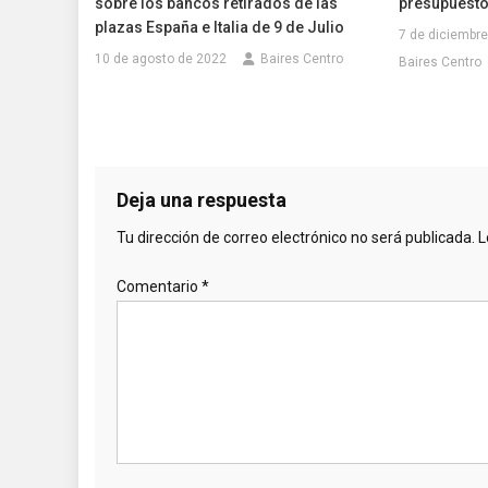
sobre los bancos retirados de las
presupuesto 
plazas España e Italia de 9 de Julio
7 de diciembr
10 de agosto de 2022
Baires Centro
Baires Centro
Deja una respuesta
Tu dirección de correo electrónico no será publicada.
L
Comentario
*