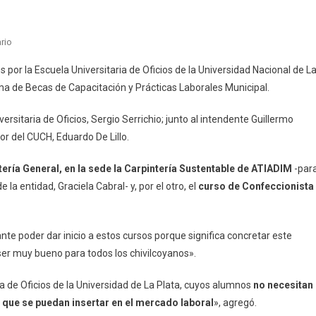
En
rio
Chivilcoy:
s por la Escuela Universitaria de Oficios de la Universidad Nacional de L
Inició
grama de Becas de Capacitación y Prácticas Laborales Municipal.
El
Dictado
versitaria de Oficios, Sergio Serrichio; junto al intendente Guillermo
De
dor del CUCH, Eduardo De Lillo.
Los
Cursos
tería General,
en la sede la Carpintería Sustentable de ATIADIM
-par
De
 la entidad, Graciela Cabral- y, por el otro, el
curso de Confeccionista
La
Escuela
Universitaria
te poder dar inicio a estos cursos porque significa concretar este
De
Oficios
ser muy bueno para todos los chivilcoyanos».
De
la de Oficios de la Universidad de La Plata, cuyos alumnos
La
no necesitan
UNLP
de que se puedan insertar en el mercado laboral
», agregó.