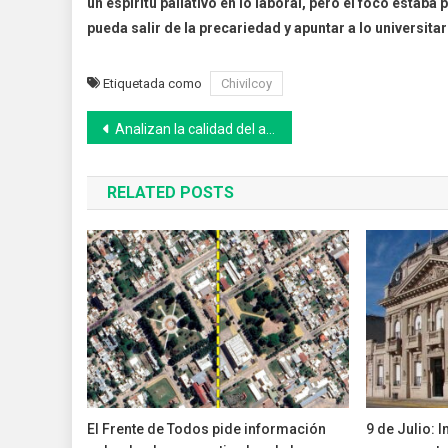
un espíritu paliativo en lo laboral, pero el foco estab
pueda salir de la precariedad y apuntar a lo universita
Etiquetada como
Chivilcoy
Navegación
Analizan la calidad del agua y el suelo en Lobos
de
RELATED POSTS
entradas
El Frente de Todos pide información
9 de Julio: 