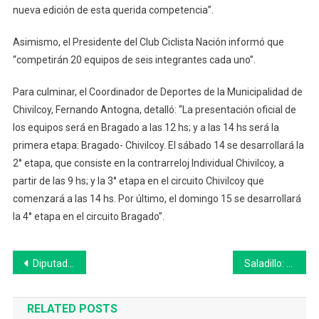
nueva edición de esta querida competencia”.
Asimismo, el Presidente del Club Ciclista Nación informó que
“competirán 20 equipos de seis integrantes cada uno”.
Para culminar, el Coordinador de Deportes de la Municipalidad de
Chivilcoy, Fernando Antogna, detalló: “La presentación oficial de
los equipos será en Bragado a las 12 hs; y a las 14 hs será la
primera etapa: Bragado- Chivilcoy. El sábado 14 se desarrollará la
2° etapa, que consiste en la contrarreloj Individual Chivilcoy, a
partir de las 9 hs; y la 3° etapa en el circuito Chivilcoy que
comenzará a las 14 hs. Por último, el domingo 15 se desarrollará
la 4° etapa en el circuito Bragado”.
Navegación
Diputados vuelve a sesionar hoy con la ley de boleta única y cannabis medicinal en agenda
Saladillo: un Inspector de Tránsito asistió a un ciudadano que estaba convulsionando
de
RELATED POSTS