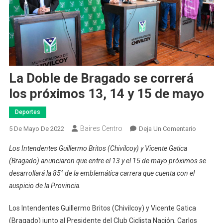
La Doble de Bragado se correrá
los próximos 13, 14 y 15 de mayo
Deportes
Baires Centro
En
5 De Mayo De 2022
Deja Un Comentario
La
Los Intendentes Guillermo Britos (Chivilcoy) y Vicente Gatica
Doble
(Bragado) anunciaron que entre el 13 y el 15 de mayo próximos se
De
desarrollará la 85° de la emblemática carrera que cuenta con el
Bragado
auspicio de la Provincia.
Se
Correrá
Los Intendentes Guillermo Britos (Chivilcoy) y Vicente Gatica
Los
Próximos
(Bragado) junto al Presidente del Club Ciclista Nación, Carlos