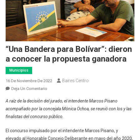
“Una Bandera para Bolívar”: dieron
a conocer la propuesta ganadora
Municipios
Baires Centro
16 De Noviembre De 2022
En
Deja Un Comentario
“Una
A raíz de la decisión del jurado, el intendente Marcos Pisano
Bandera
acompañado por la concejala Mónica Ochoa, se reunió con los y las
Para
finalistas del concurso público.
Bolívar”:
Dieron
El concurso impulsado por el intendente Marcos Pisano, y
A
elevado al Honorable Concejo Deliberante en mayo del año 2020,
Conocer