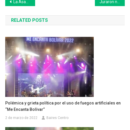
Navegación
La Asamblea de Mayores Contribuyentes aprobó la actualización de tasas y del Fondo de Salud en 25 de Mayo: el resumen
Juraron nuevos funcionarios en 9 de Julio
de
RELATED POSTS
entradas
Polémica y grieta política por el uso de fuegos artificiales en
“Me Encanta Bolívar”
2 de marzo de 2022
Baires Centro