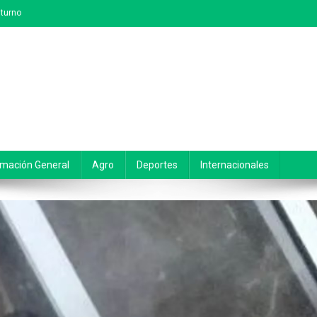
turno
rmación General
Agro
Deportes
Internacionales