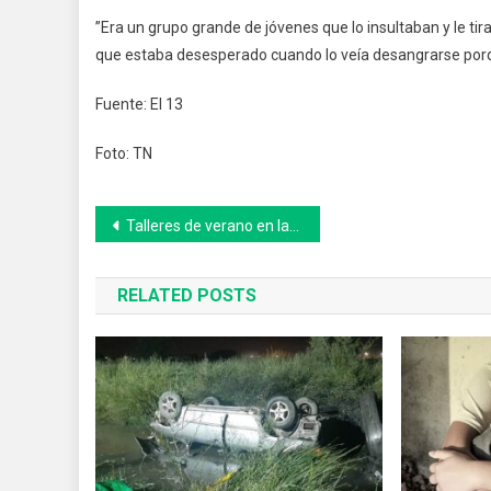
”Era un grupo grande de jóvenes que lo insultaban y le t
que estaba desesperado cuando lo veía desangrarse porq
Fuente: El 13
Foto: TN
Navegación
Talleres de verano en la Biblioteca José Ingenieros de 9 de Julio
de
RELATED POSTS
entradas