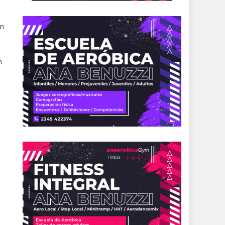
en
n
a