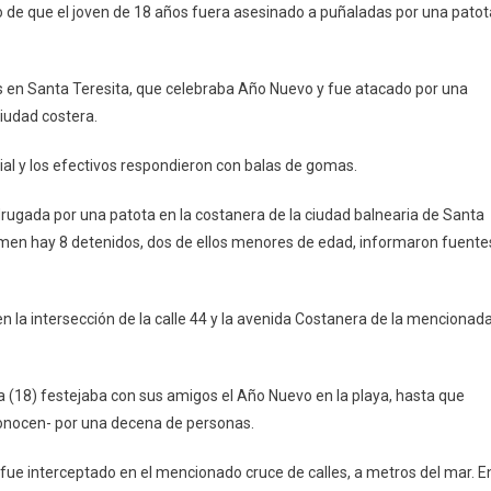
go de que el joven de 18 años fuera asesinado a puñaladas por una patot
Incidentes
En
La
ños en Santa Teresita, que celebraba Año Nuevo y fue atacado por una
Comisaría
ciudad costera.
De
Santa
ial y los efectivos respondieron con balas de gomas.
Teresita
Por
ugada por una patota en la costanera de la ciudad balnearia de Santa
El
crimen hay 8 detenidos, dos de ellos menores de edad, informaron fuente
Crimen
De
Tomás
n la intersección de la calle 44 y la avenida Costanera de la mencionad
Tello
a (18) festejaba con sus amigos el Año Nuevo en la playa, hasta que
onocen- por una decena de personas.
o fue interceptado en el mencionado cruce de calles, a metros del mar. E