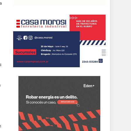
a
s
a
n