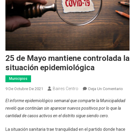
25 de Mayo mantiene controlada la
situación epidemiológica
Municipios
Baires Centro
En
9 De Octubre De 2021
Deja Un Comentario
25
El informe epidemiológico semanal que comparte la Municipalidad
De
reveló que continúan sin aparecer nuevos positivos por lo que la
Mayo
cantidad de casos activos en el distrito sigue siendo cero.
Mantie
Contro
La situación sanitaria trae tranquilidad en el partido donde hace
La