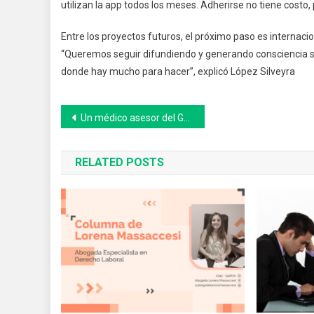
utilizan la app todos los meses. Adherirse no tiene costo,
Entre los proyectos futuros, el próximo paso es internacio
“Queremos seguir difundiendo y generando consciencia so
donde hay mucho para hacer”, explicó López Silveyra
Navegación
Un médico asesor del Gobierno señala que la suba de contagios “ya se quebró“ pero alerta sobre la gravedad de la falta de cuidados
de
RELATED POSTS
entradas