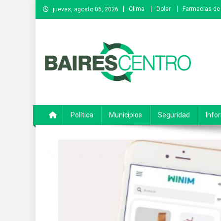
Saltar
Clima
Dolar
Farmacias de 
jueves, agosto 06, 2026
al
contenido
Baires Centro
Agencia de noticias
Política
Municipios
Seguridad
Info