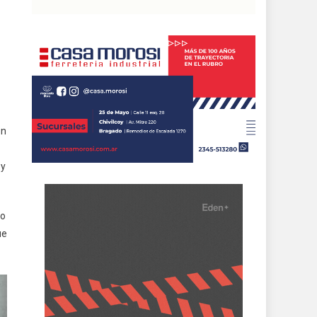
on
 y
ro
ue