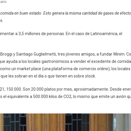
En
ario
Tres
de comida en buen estado. Esto genera la misma cantidad de gases de efecto
Socios,
s.
Un
Propósito:
entar a 3,5 millones de personas. En el caso de Latinoamérica, el
Disminuir
El
Excedente
o Broggi y Santiago Guglielmetti, tres jóvenes amigos, a fundar Winim. C
De
 que ayuda a los locales gastronómicos a vender el excedente de comida
Alimentos
na como un market place (una plataforma de comercio online), los locales
Que
Se
ue les sobran en el día o que tienen en sobre stock.
Descartan.
Juntaron
2021, 150.000. Son 20.000 platos por mes, aproximadamente. Desde ene
US$100.000
s el equivalente a 500.000 kilos de CO2, lo mismo que emite un avión q
Y
Lanzaron
Un
Negocio
Que