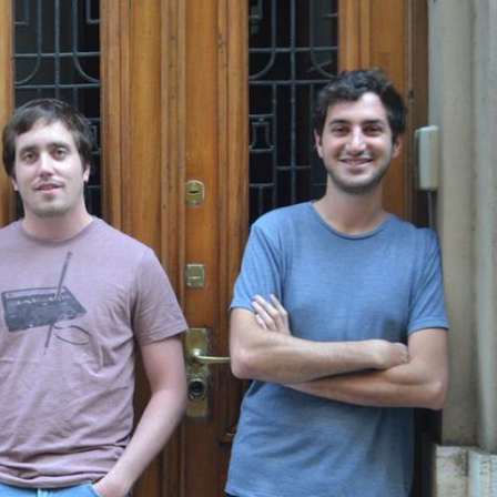
No
Existía
En
Nuestro
País