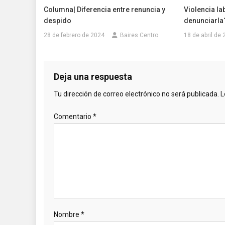
Columna| Diferencia entre renuncia y
Violencia la
despido
denunciarla
28 de febrero de 2024
Baires Centro
18 de abril de
Deja una respuesta
Tu dirección de correo electrónico no será publicada.
L
Comentario
*
Nombre
*