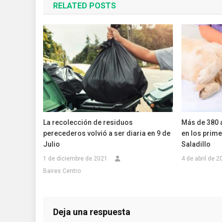
RELATED POSTS
entradas
La recolección de residuos
Más de 380 
perecederos volvió a ser diaria en 9 de
en los prim
Julio
Saladillo
1 de diciembre de 2021
4 de abril de 2
Baires Centro
Deja una respuesta