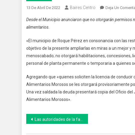
Baires Centro
13 De Abril De 2022
Deja Un Comenta
Desde el Municipio anunciaron que no otorgarán permisos 
alimentarios.
«El municipio de Roque Pérez en consonancia con las rest
objetivo de la presente ampliarlas en miras a un mejor y 
menoscabado; no otorgará habilitaciones, concesiones, li
personal de planta permanente o temporaria a quienes se 
Agregando que «quienes soliciten la licencia de conducir o
Alimentarios Morosos se les otorgará provisoriamente por
Una vez saldada la deuda presentará copia del Oficio del 
Alimentarios Morosos».
Navegación
Las autoridades de la facultad de Filosofía y Letras de la UBA suspendieron las clases después de un conflicto entre tres grupos estudiantiles de izquierda en la sede Puan
de