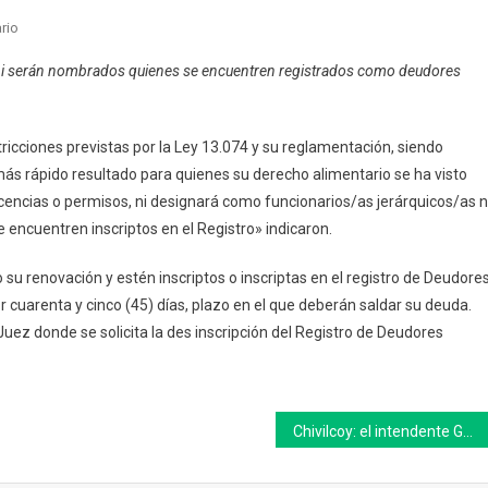
En
rio
Restricciones
ni serán nombrados quienes se encuentren registrados como deudores
Para
Deudores
Alimentarios
ricciones previstas por la Ley 13.074 y su reglamentación, siendo
En
más rápido resultado para quienes su derecho alimentario se ha visto
Roque
cencias o permisos, ni designará como funcionarios/as jerárquicos/as n
Pérez
encuentren inscriptos en el Registro» indicaron.
 su renovación y estén inscriptos o inscriptas en el registro de Deudore
 cuarenta y cinco (45) días, plazo en el que deberán saldar su deuda.
Juez donde se solicita la des inscripción del Registro de Deudores
Chivilcoy: el intendente Guillermo Britos anunció un subsidio de $2.000.000 para la Escuela Normal en el 117° aniversario de la institución