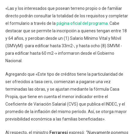
Propia
«Las y los interesados que posean terreno propio o de familiar
Para
Construc
directo podrán consultar la totalidad de los requisitos y completar
el formulario a través de la
página oficial del programa
. Cabe
destacar que se permite la inscripción a quienes tengan entre 18
y 64 años, y perciban desde un (1) Salario Mínimo Vital y Móvil
(SMVyM) -para edificar hasta 33m2-, y hasta ocho (8) SMVM -
para edificar hasta 60 m2-» informaron desde el Gobierno
Nacional.
Agregando que «Este tipo de créditos tiene la particularidad de
ser ofrecidos a tasa cero, comienzan a pagarse una vez
terminadas las obras, y se ajustan mediante la fórmula Casa
Propia, que tiene en cuenta el menor indicador entre el
Coeficiente de Variación Salarial (CVS) que publica el INDEC, y el
promedio de la inflación del mismo período. Así, se otorga mayor
previsibilidad económica a las familias beneficiadas».
Al respecto, el ministro
Ferraresi
expresó:
“Nuevamente ponemos