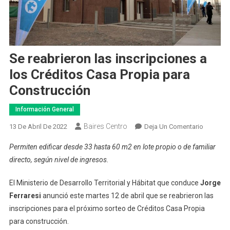
Se reabrieron las inscripciones a
los Créditos Casa Propia para
Construcción
Información General
Baires Centro
En
13 De Abril De 2022
Deja Un Comentario
Se
Permiten edificar desde 33 hasta 60 m2 en lote propio o de familiar
Reabrier
directo, según nivel de ingresos.
Las
Inscripc
El Ministerio de Desarrollo Territorial y Hábitat que conduce
Jorge
A
Ferraresi
anunció este martes 12 de abril que se reabrieron las
Los
inscripciones para el próximo sorteo de Créditos Casa Propia
Créditos
Casa
para construcción.